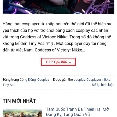
Hàng loạt cosplayer từ khắp nơi trên thế giới đã thể hiện sự
yêu thích của họ với trò chơi bằng cách cosplay các nhân
vật trong Goddess of Victory: Nikke. Trong số đó không thể
không kể đến Tiny Asa アサ. Một cosplayer đầy tài năng
đến từ Việt Nam. Goddess of Victory: Nikke…
TIẾP TỤC ĐỌC
→
Đăng trong
Cộng Đồng
,
Cosplay
|
Được gắn thẻ
cosplay
,
Cosplayer
,
nikke
,
Tiny Asa
Để lại bình luận
TIN MỚI NHẤT
Tam Quốc Tranh Bá Thiên Hạ: Mở
Đăng Ký, Tặng Quan Vũ