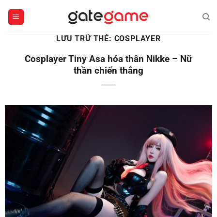
Bỏ
qua
nội
LƯU TRỮ THẺ:
COSPLAYER
dung
Cosplayer Tiny Asa hóa thân Nikke – Nữ
thần chiến thắng