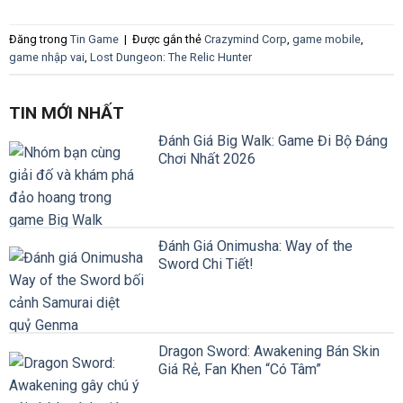
Đăng trong
Tin Game
|
Được gắn thẻ
Crazymind Corp
,
game mobile
,
game nhập vai
,
Lost Dungeon: The Relic Hunter
TIN MỚI NHẤT
Đánh Giá Big Walk: Game Đi Bộ Đáng
Chơi Nhất 2026
Đánh Giá Onimusha: Way of the
Sword Chi Tiết!
Dragon Sword: Awakening Bán Skin
Giá Rẻ, Fan Khen “Có Tâm”