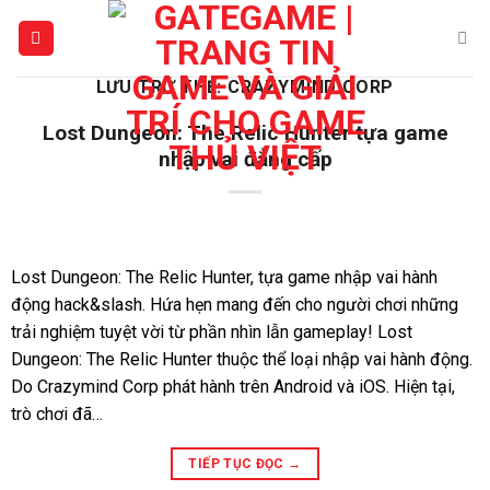
Bỏ
qua
nội
LƯU TRỮ THẺ:
CRAZYMIND CORP
dung
Lost Dungeon: The Relic Hunter tựa game
nhập vai đẳng cấp
Lost Dungeon: The Relic Hunter, tựa game nhập vai hành
động hack&slash. Hứa hẹn mang đến cho người chơi những
trải nghiệm tuyệt vời từ phần nhìn lẫn gameplay! Lost
Dungeon: The Relic Hunter thuộc thể loại nhập vai hành động.
Do Crazymind Corp phát hành trên Android và iOS. Hiện tại,
trò chơi đã…
TIẾP TỤC ĐỌC
→