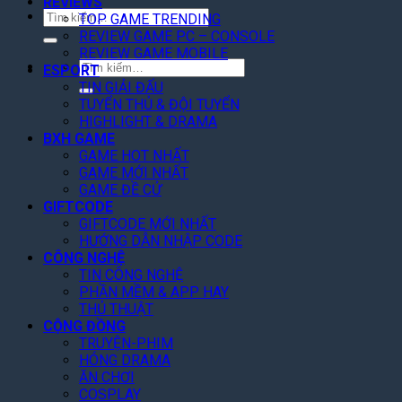
REVIEWS
Tìm
TOP GAME TRENDING
kiếm:
REVIEW GAME PC – CONSOLE
REVIEW GAME MOBILE
Tìm
ESPORT
kiếm:
TIN GIẢI ĐẤU
TUYỂN THỦ & ĐỘI TUYỂN
HIGHLIGHT & DRAMA
BXH GAME
GAME HOT NHẤT
GAME MỚI NHẤT
GAME ĐỀ CỬ
GIFTCODE
GIFTCODE MỚI NHẤT
HƯỚNG DẪN NHẬP CODE
CÔNG NGHỆ
TIN CÔNG NGHỆ
PHẦN MỀM & APP HAY
THỦ THUẬT
CỘNG ĐỒNG
TRUYỆN-PHIM
HÓNG DRAMA
ĂN CHƠI
COSPLAY