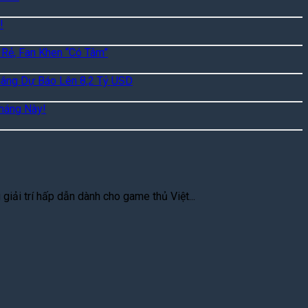
!
 Rẻ, Fan Khen “Có Tâm”
Nâng Dự Báo Lên 8,2 Tỷ USD
háng Này!
iải trí hấp dẫn dành cho game thủ Việt...