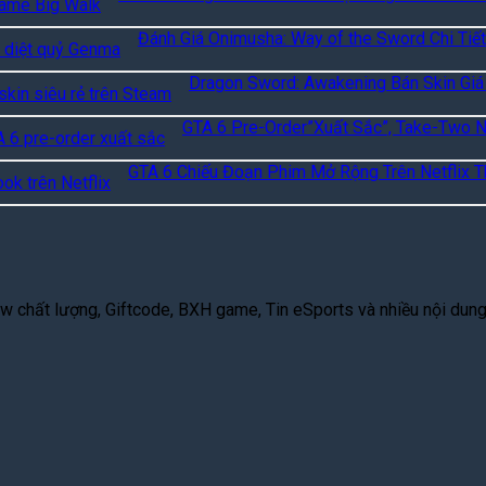
Đánh Giá Onimusha: Way of the Sword Chi Tiết
Dragon Sword: Awakening Bán Skin Giá
GTA 6 Pre-Order”Xuất Sắc”, Take-Two 
GTA 6 Chiếu Đoạn Phim Mở Rộng Trên Netflix T
 chất lượng, Giftcode, BXH game, Tin eSports và nhiều nội dung g