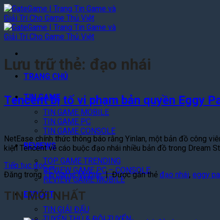
Bỏ
qua
nội
dung
Lưu trữ thẻ:
đạo nhái
TRANG CHỦ
TIN GAME
Tencent bị tố vi phạm bản quyền Eggy P
TIN GAME MOBILE
TIN GAME PC
TIN GAME CONSOLE
NetEase chính thức thông báo rằng Yinlan, một bản đồ công viên
REVIEWS
kiện Tencent về cáo buộc đạo nhái nhiều bản đồ trong Dream S
TOP GAME TRENDING
Tiếp tục đọc
→
REVIEW GAME PC – CONSOLE
Đăng trong
Tin Game Mobile
|
Được gắn thẻ
đạo nhái
,
eggy pa
REVIEW GAME MOBILE
TIN MỚI NHẤT
ESPORT
TIN GIẢI ĐẤU
TUYỂN THỦ & ĐỘI TUYỂN