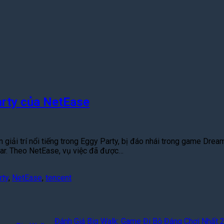
arty của NetEase
 giải trí nổi tiếng trong Eggy Party, bị đáo nhái trong game Dr
tar. Theo NetEase, vụ việc đã được…
rty
,
NetEase
,
tencent
Đánh Giá Big Walk: Game Đi Bộ Đáng Chơi Nhất 