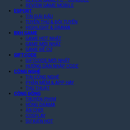
g
o
,
G
g
REVIEW GAME MOBILE
N
p
T
i
m
ESPORT
à
1
ặ
ả
e
TIN GIẢI ĐẤU
y
G
n
m
n
TUYỂN THỦ & ĐỘI TUYỂN
!
o
g
3
t
HIGHLIGHT & DRAMA
o
Q
0
o
BXH GAME
g
u
%
f
GAME HOT NHẤT
l
a
T
GAME MỚI NHẤT
t
e
n
o
GAME ĐỀ CỬ
h
P
V
GIFTCODE
à
e
l
ũ
GIFTCODE MỚI NHẤT
n
A
a
HƯỚNG DẪN NHẬP CODE
N
r
y
CÔNG NGHỆ
ề
c
TIN CÔNG NGHỆ
n
h
PHẦN MỀM & APP HAY
T
o
THỦ THUẬT
ả
n
CỘNG ĐỒNG
n
C
TRUYỆN-PHIM
g
h
HÓNG DRAMA
i
ĂN CHƠI
T
COSPLAY
i
SỰ KIỆN HOT
ế