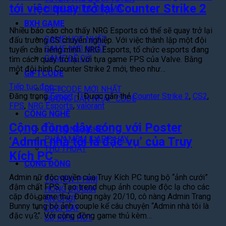
tới việc quay trở lại Counter Strike 2
HIGHLIGHT & DRAMA
BXH GAME
Nhiều báo cáo cho thấy NRG Esports có thể sẽ quay trở lại
GAME HOT NHẤT
đấu trường CS chuyên nghiệp. Với việc thành lập một đội
GAME MỚI NHẤT
tuyển của riêng mình. NRG Esports, tổ chức esports đang
GAME ĐỀ CỬ
tìm cách quay trở lại với tựa game FPS của Valve. Bằng
một đội hình Counter Strike 2 mới, theo như…
GIFTCODE
Tiếp tục đọc
→
GIFTCODE MỚI NHẤT
Đăng trong
Esport
|
Được gắn thẻ
Counter Strike 2
,
CS2
,
HƯỚNG DẪN NHẬP CODE
FPS
,
NRG Esports
,
valorant
CÔNG NGHỆ
Cộng đồng dậy sóng với Poster
TIN CÔNG NGHỆ
PHẦN MỀM & APP HAY
‘Admin nhà tôi là đặc vụ’ của Truy
THỦ THUẬT
Kích PC
CỘNG ĐỒNG
Admin nữ độc quyền của Truy Kích PC tung bộ “ảnh cưới”
TRUYỆN-PHIM
đậm chất FPS. Tạo trend chụp ảnh couple độc lạ cho các
HÓNG DRAMA
cặp đôi game thủ. Đúng ngày 20/10, cô nàng Admin Trang
ĂN CHƠI
Bunny tung bộ ảnh couple kể câu chuyện “Admin nhà tôi là
COSPLAY
đặc vụ?”. Với cộng đồng game thủ kèm…
SỰ KIỆN HOT