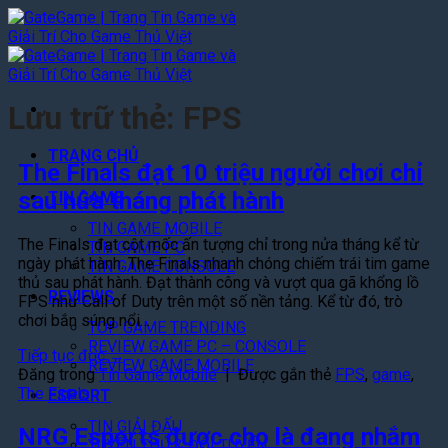
Bỏ
qua
nội
dung
Lưu trữ thẻ:
FPS
TRANG CHỦ
The Finals đạt 10 triệu người chơi chỉ
sau nửa tháng phát hành
TIN GAME
TIN GAME MOBILE
The Finals đạt cột mốc ấn tượng chỉ trong nửa tháng kể từ
TIN GAME PC
ngày phát hành. The Finals nhanh chóng chiếm trái tim game
TIN GAME CONSOLE
thủ sau phát hành. Đạt thành công và vượt qua gã khổng lồ
REVIEWS
FPS như Call of Duty trên một số nền tảng. Kể từ đó, trò
chơi bắn súng nổi…
TOP GAME TRENDING
REVIEW GAME PC – CONSOLE
Tiếp tục đọc
→
REVIEW GAME MOBILE
Đăng trong
Tin Game Mobile
|
Được gắn thẻ
FPS
,
game
,
The Finals
ESPORT
TIN GIẢI ĐẤU
NRG Esports được cho là đang nhắm
TUYỂN THỦ & ĐỘI TUYỂN