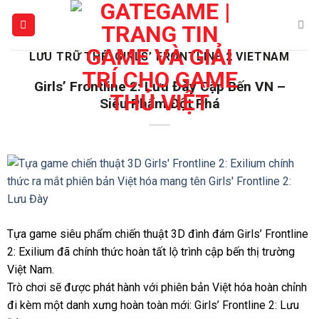
Bỏ
qua
nội
LƯU TRỮ THẺ:
GIRLS’ FRONTLINE 2 VIETNAM
dung
Girls’ Frontline 2: Lưu Đày Cập Bến VN –
Siêu Phẩm Đột Phá
Tựa game siêu phẩm chiến thuật 3D đình đám Girls’ Frontline
2: Exilium đã chính thức hoàn tất lộ trình cập bến thị trường
Việt Nam.
Trò chơi sẽ được phát hành với phiên bản Việt hóa hoàn chỉnh
đi kèm một danh xưng hoàn toàn mới: Girls’ Frontline 2: Lưu