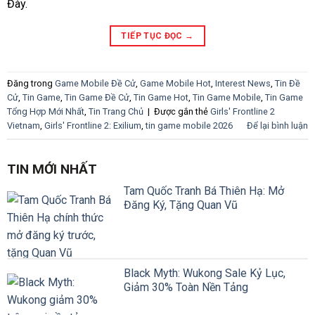
Đày.
TIẾP TỤC ĐỌC
→
Đăng trong
Game Mobile Đề Cử
,
Game Mobile Hot
,
Interest News
,
Tin Đề
Cử
,
Tin Game
,
Tin Game Đề Cử
,
Tin Game Hot
,
Tin Game Mobile
,
Tin Game
Tổng Hợp Mới Nhất
,
Tin Trang Chủ
|
Được gắn thẻ
Girls' Frontline 2
Vietnam
,
Girls' Frontline 2: Exilium
,
tin game mobile 2026
Để lại bình luận
TIN MỚI NHẤT
Tam Quốc Tranh Bá Thiên Hạ: Mở
Đăng Ký, Tặng Quan Vũ
Black Myth: Wukong Sale Kỷ Lục,
Giảm 30% Toàn Nền Tảng