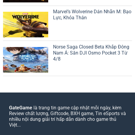
Marvel’s Wolverine Dán Nhãn M: Bạo
Lực, Khỏa Thân
Norse Saga Closed Beta Khắp Đông
Nam Á: Săn DJI Osmo Pocket 3 Từ
4/8
GateGame
là trang tin game cập nhật mỗi ngày, kèm
Review chất lượng, Giftcode, BXH game, Tin eSports và
nhiều nội dung giải trí hấp dẫn dành cho game thủ
Việt...