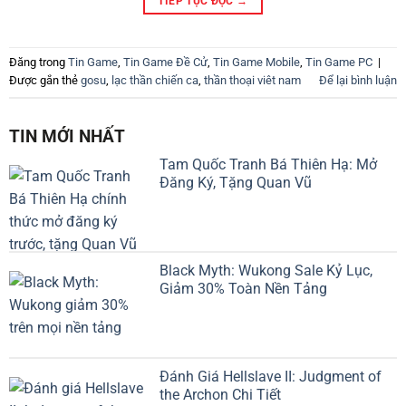
TIẾP TỤC ĐỌC
→
Đăng trong
Tin Game
,
Tin Game Đề Cử
,
Tin Game Mobile
,
Tin Game PC
|
Được gắn thẻ
gosu
,
lạc thần chiến ca
,
thần thoại viêt nam
Để lại bình luận
TIN MỚI NHẤT
Tam Quốc Tranh Bá Thiên Hạ: Mở
Đăng Ký, Tặng Quan Vũ
Black Myth: Wukong Sale Kỷ Lục,
Giảm 30% Toàn Nền Tảng
Đánh Giá Hellslave II: Judgment of
the Archon Chi Tiết