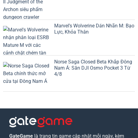
Marvel’s Wolverine Dán Nhãn M: Bạo
Lực, Khỏa Thân
Norse Saga Closed Beta Khắp Đông
Nam Á: Săn DJI Osmo Pocket 3 Từ
4/8
GateGame
là trang tin game cập nhật mỗi ngày, kèm