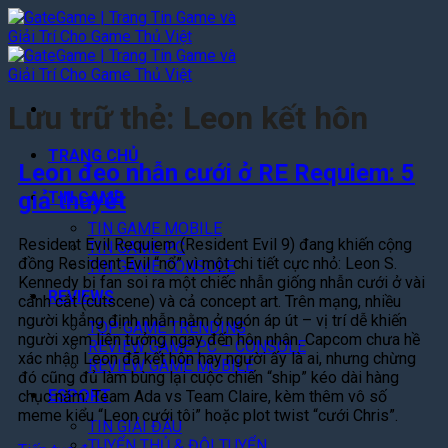
Bỏ
qua
nội
dung
Lưu trữ thẻ:
Leon kết hôn
TRANG CHỦ
Leon đeo nhẫn cưới ở RE Requiem: 5
giả thuyết
TIN GAME
TIN GAME MOBILE
Resident Evil Requiem (Resident Evil 9) đang khiến cộng
TIN GAME PC
đồng Resident Evil “nổ” vì một chi tiết cực nhỏ: Leon S.
TIN GAME CONSOLE
Kennedy bị fan soi ra một chiếc nhẫn giống nhẫn cưới ở vài
REVIEWS
cảnh cắt (cutscene) và cả concept art. Trên mạng, nhiều
người khẳng định nhẫn nằm ở ngón áp út – vị trí dễ khiến
TOP GAME TRENDING
người xem liên tưởng ngay đến hôn nhân. Capcom chưa hề
REVIEW GAME PC – CONSOLE
xác nhận Leon đã kết hôn hay người ấy là ai, nhưng chừng
REVIEW GAME MOBILE
đó cũng đủ làm bùng lại cuộc chiến “ship” kéo dài hàng
ESPORT
chục năm: Team Ada vs Team Claire, kèm thêm vô số
meme kiểu “Leon cưới tôi” hoặc plot twist “cưới Chris”.
TIN GIẢI ĐẤU
TUYỂN THỦ & ĐỘI TUYỂN