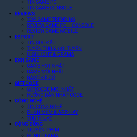
TIN GAME PC
ế
á
e
g
n
TIN GAME CONSOLE
t
R
-
T
h
REVIEWS
!
ẻ
T
r
R
TOP GAME TRENDING
,
w
ê
a
REVIEW GAME PC – CONSOLE
F
o
n
M
REVIEW GAME MOBILE
a
N
N
ắ
ESPORT
n
â
e
t
TIN GIẢI ĐẤU
K
n
t
,
TUYỂN THỦ & ĐỘI TUYỂN
h
g
f
C
HIGHLIGHT & DRAMA
e
D
l
à
BXH GAME
n
ự
i
n
GAME HOT NHẤT
“
B
x
GAME MỚI NHẤT
Q
C
á
T
GAME ĐỀ CỬ
u
ó
o
GIFTCODE
h
é
T
L
GIFTCODE MỚI NHẤT
á
t
â
HƯỚNG DẪN NHẬP CODE
ê
n
T
m
CÔNG NGHỆ
n
g
o
TIN CÔNG NGHỆ
”
8
N
p
PHẦN MỀM & APP HAY
,
à
1
THỦ THUẬT
2
y
G
CỘNG ĐỒNG
T
!
o
TRUYỆN-PHIM
ỷ
o
HÓNG DRAMA