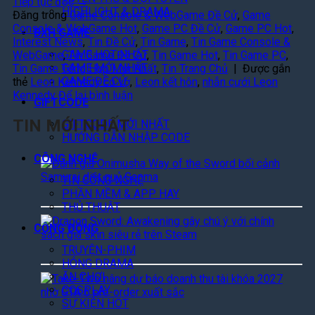
Tiếp tục đọc
→
HIGHLIGHT & DRAMA
Đăng trong
Game Console & WebGame Đề Cử
,
Game
Console & WebGame Hot
,
Game PC Đề Cử
,
Game PC Hot
,
BXH GAME
Interest News
,
Tin Đề Cử
,
Tin Game
,
Tin Game Console &
GAME HOT NHẤT
WebGame
,
Tin Game Đề Cử
,
Tin Game Hot
,
Tin Game PC
,
GAME MỚI NHẤT
Tin Game Tổng Hợp Mới Nhất
,
Tin Trang Chủ
|
Được gắn
GAME ĐỀ CỬ
thẻ
Leon Kennedy có vợ
,
Leon kết hôn
,
nhẫn cưới Leon
Kennedy
Để lại bình luận
GIFTCODE
TIN MỚI NHẤT
GIFTCODE MỚI NHẤT
HƯỚNG DẪN NHẬP CODE
Đ
CÔNG NGHỆ
á
TIN CÔNG NGHỆ
n
PHẦN MỀM & APP HAY
h
THỦ THUẬT
G
D
i
r
CỘNG ĐỒNG
á
a
TRUYỆN-PHIM
O
g
HÓNG DRAMA
n
o
G
ĂN CHƠI
i
n
T
COSPLAY
m
S
A
SỰ KIỆN HOT
u
w
6