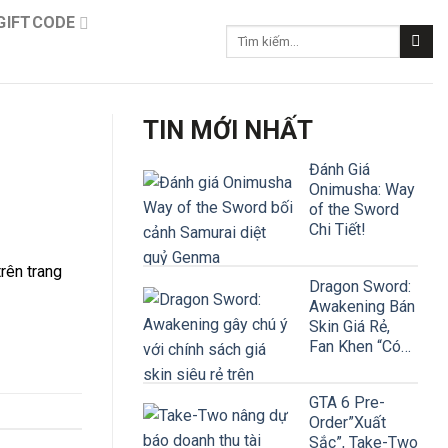
GIFTCODE
Tìm
kiếm:
TIN MỚI NHẤT
Đánh Giá
Onimusha: Way
of the Sword
Chi Tiết!
rên trang
Dragon Sword:
Awakening Bán
Skin Giá Rẻ,
Fan Khen “Có
Tâm”
GTA 6 Pre-
Order”Xuất
Sắc”, Take-Two