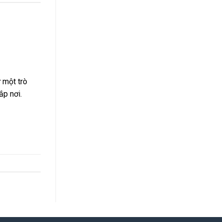
 một trò
ắp nơi.