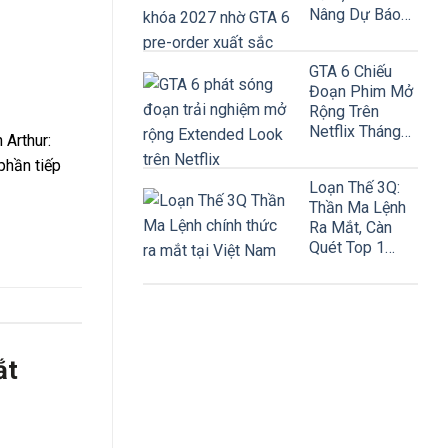
Nâng Dự Báo
Lên 8,2 Tỷ USD
GTA 6 Chiếu
Đoạn Phim Mở
Rộng Trên
Netflix Tháng
 Arthur:
Này!
 phần tiếp
Loạn Thế 3Q:
Thần Ma Lệnh
Ra Mắt, Càn
Quét Top 1
Google Play
ắt