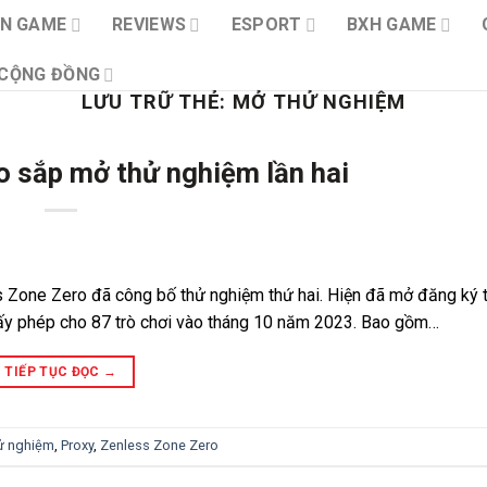
IN GAME
REVIEWS
ESPORT
BXH GAME
CỘNG ĐỒNG
LƯU TRỮ THẺ:
MỞ THỬ NGHIỆM
o sắp mở thử nghiệm lần hai
 Zone Zero đã công bố thử nghiệm thứ hai. Hiện đã mở đăng ký t
giấy phép cho 87 trò chơi vào tháng 10 năm 2023. Bao gồm…
TIẾP TỤC ĐỌC
→
ử nghiệm
,
Proxy
,
Zenless Zone Zero