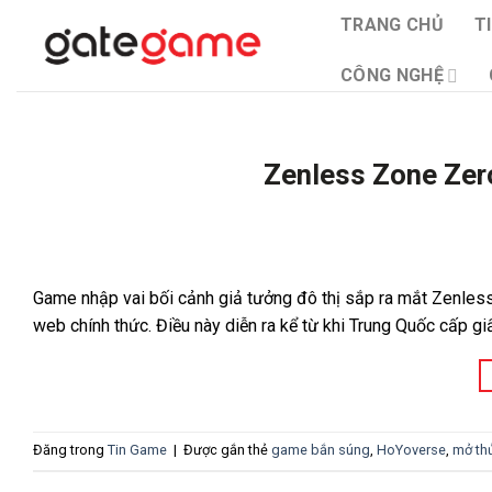
Bỏ
TRANG CHỦ
T
qua
nội
CÔNG NGHỆ
dung
Zenless Zone Zer
Game nhập vai bối cảnh giả tưởng đô thị sắp ra mắt Zenless
web chính thức. Điều này diễn ra kể từ khi Trung Quốc cấp 
Đăng trong
Tin Game
|
Được gắn thẻ
game bắn súng
,
HoYoverse
,
mở th