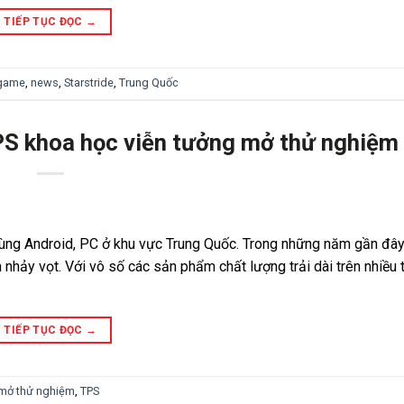
TIẾP TỤC ĐỌC
→
 game
,
news
,
Starstride
,
Trung Quốc
PS khoa học viễn tưởng mở thử nghiệm
dùng Android, PC ở khu vực Trung Quốc. Trong những năm gần đây
nhảy vọt. Với vô số các sản phẩm chất lượng trải dài trên nhiều t
TIẾP TỤC ĐỌC
→
mở thử nghiệm
,
TPS