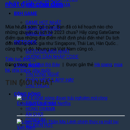
nhất định phải đến
HIGHLIGHT & DRAMA
BXH GAME
GAME HOT NHẤT
Mùa hè đã sớm “gõ cửa”. Bạn đã có kế hoạch nào cho
GAME MỚI NHẤT
những chuyến du lịch hè 2023 chưa? Hãy cùng GateGame
GAME ĐỀ CỬ
điểm qua những địa điểm nhất định phải đến nhé! Du lịch
GIFTCODE
đến những quốc gia như Singapore, Thái Lan, Hàn Quốc…
cũng thú vị đó. Nhưng mà Việt Nam cũng có…
GIFTCODE MỚI NHẤT
HƯỚNG DẪN NHẬP CODE
Tiếp tục đọc
→
Đăng trong
Ăn Chơi Đó Đây
|
Được gắn thẻ
Hà giang
,
mùa
CÔNG NGHỆ
hè
,
nha trang
,
phú quốc
TIN CÔNG NGHỆ
PHẦN MỀM & APP HAY
TIN MỚI NHẤT
THỦ THUẬT
CỘNG ĐỒNG
G
T
TRUYỆN-PHIM
A
HÓNG DRAMA
6
ĂN CHƠI
C
L
COSPLAY
h
o
SỰ KIỆN HOT
i