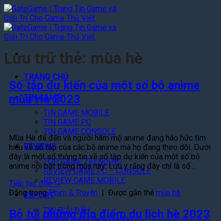
Bỏ
qua
nội
dung
Lưu trữ thẻ:
mùa hè
TRANG CHỦ
Số tập dự kiến của một số bộ anime
mùa Hè 2023
TIN GAME
TIN GAME MOBILE
TIN GAME PC
TIN GAME CONSOLE
Mùa Hè đã đến và người hâm mộ anime đang háo hức tìm
REVIEWS
hiểu về số tập của các bộ anime mà họ đang theo dõi. Dưới
đây là một số thông tin về số tập dự kiến của một số bộ
TOP GAME TRENDING
anime nổi bật trong mùa này: Lưu ý rằng đây chỉ là số…
REVIEW GAME PC – CONSOLE
REVIEW GAME MOBILE
Tiếp tục đọc
→
Đăng trong
Phim & Truyện
|
Được gắn thẻ
mùa hè
ESPORT
TIN GIẢI ĐẤU
Bỏ túi những địa điểm du lịch hè 2023
TUYỂN THỦ & ĐỘI TUYỂN