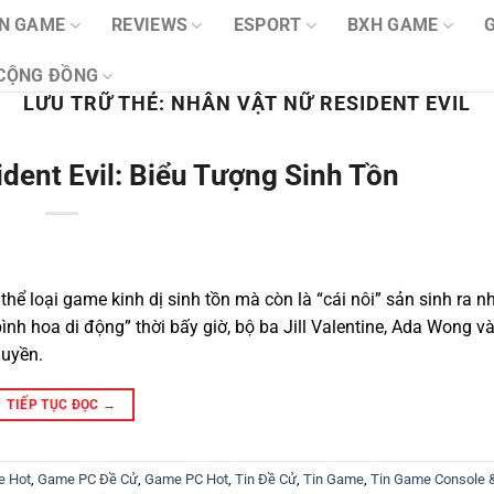
IN GAME
REVIEWS
ESPORT
BXH GAME
CỘNG ĐỒNG
LƯU TRỮ THẺ:
NHÂN VẬT NỮ RESIDENT EVIL
ent Evil: Biểu Tượng Sinh Tồn
thể loại game kinh dị sinh tồn mà còn là “cái nôi” sản sinh ra 
ình hoa di động” thời bấy giờ, bộ ba Jill Valentine, Ada Wong và
quyền.
TIẾP TỤC ĐỌC
→
e Hot
,
Game PC Đề Cử
,
Game PC Hot
,
Tin Đề Cử
,
Tin Game
,
Tin Game Console