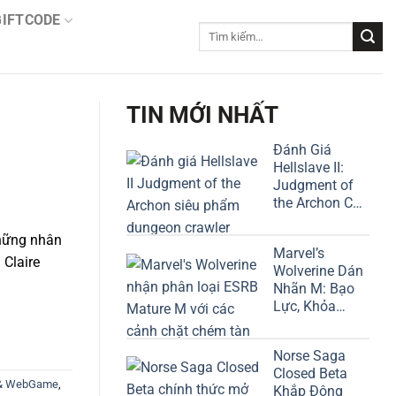
GIFTCODE
Tìm
kiếm:
TIN MỚI NHẤT
Đánh Giá
Hellslave II:
Judgment of
the Archon Chi
Tiết
những nhân
Marvel’s
 Claire
Wolverine Dán
Nhãn M: Bạo
Lực, Khỏa
Thân
Norse Saga
Closed Beta
 & WebGame
,
Khắp Đông