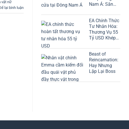
 vật nữ
Nam Á: Săn
Để lại bình luận
DJI Osmo
Pocket 3 Từ
EA Chính Thức
4/8
Tư Nhân Hóa:
Thương Vụ 55
Tỷ USD Khép
Lại
Beast of
Reincarnation:
Hay Nhưng
Lặp Lại Boss