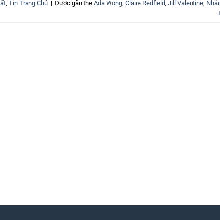
ất
,
Tin Trang Chủ
|
Được gắn thẻ
Ada Wong
,
Claire Redfield
,
Jill Valentine
,
Nhân