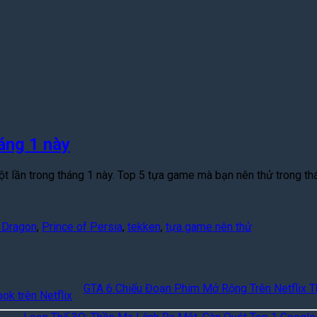
áng 1 này
t lần trong tháng 1 này. Top 5 tựa game mà bạn nên thử trong thá
a Dragon
,
Prince of Persia
,
tekken
,
tựa game nên thử
GTA 6 Chiếu Đoạn Phim Mở Rộng Trên Netflix T