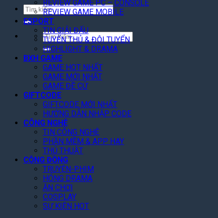
REVIEW GAME PC – CONSOLE
Tìm
REVIEW GAME MOBILE
kiếm:
ESPORT
TIN GIẢI ĐẤU
Tìm
TUYỂN THỦ & ĐỘI TUYỂN
kiếm:
HIGHLIGHT & DRAMA
BXH GAME
GAME HOT NHẤT
GAME MỚI NHẤT
GAME ĐỀ CỬ
GIFTCODE
GIFTCODE MỚI NHẤT
HƯỚNG DẪN NHẬP CODE
CÔNG NGHỆ
TIN CÔNG NGHỆ
PHẦN MỀM & APP HAY
THỦ THUẬT
CỘNG ĐỒNG
TRUYỆN-PHIM
HÓNG DRAMA
ĂN CHƠI
COSPLAY
SỰ KIỆN HOT