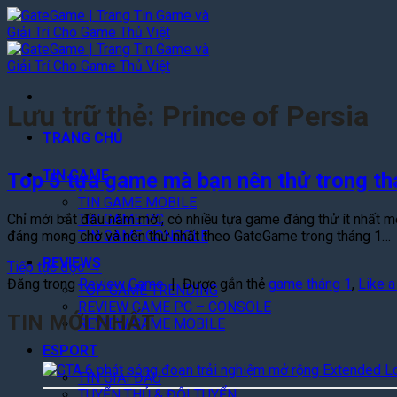
Bỏ
qua
nội
dung
Lưu trữ thẻ:
Prince of Persia
TRANG CHỦ
TIN GAME
Top 5 tựa game mà bạn nên thử trong th
TIN GAME MOBILE
TIN GAME PC
Chỉ mới bắt đầu năm mới, có nhiều tựa game đáng thử ít nhất mộ
TIN GAME CONSOLE
đáng mong chờ và nên thử nhất theo GateGame trong tháng 1…
REVIEWS
Tiếp tục đọc
→
Đăng trong
Review Game
|
Được gắn thẻ
game tháng 1
,
Like 
TOP GAME TRENDING
REVIEW GAME PC – CONSOLE
TIN MỚI NHẤT
REVIEW GAME MOBILE
ESPORT
TIN GIẢI ĐẤU
TUYỂN THỦ & ĐỘI TUYỂN