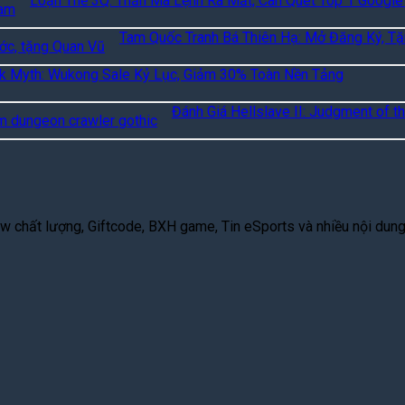
Loạn Thế 3Q: Thần Ma Lệnh Ra Mắt, Càn Quét Top 1 Google
Tam Quốc Tranh Bá Thiên Hạ: Mở Đăng Ký, T
k Myth: Wukong Sale Kỷ Lục, Giảm 30% Toàn Nền Tảng
Đánh Giá Hellslave II: Judgment of th
 chất lượng, Giftcode, BXH game, Tin eSports và nhiều nội dung g