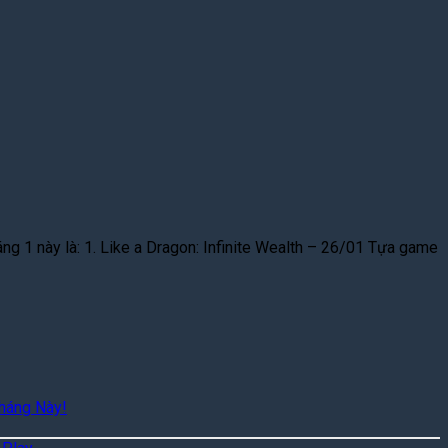
ng 1 này là: 1. Like a Dragon: Infinite Wealth – 26/01 Tựa game
háng Này!