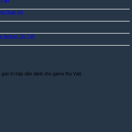
 Play
ặng Quan Vũ
e Archon Chi Tiết
iải trí hấp dẫn dành cho game thủ Việt...