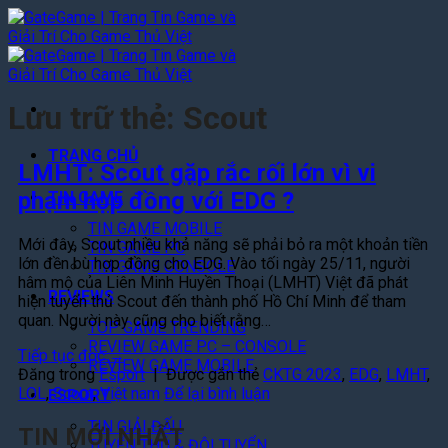
Bỏ
qua
nội
dung
Lưu trữ thẻ:
Scout
TRANG CHỦ
LMHT: Scout gặp rắc rối lớn vì vi
phạm hợp đồng với EDG ?
TIN GAME
TIN GAME MOBILE
Mới đây, Scout nhiều khả năng sẽ phải bỏ ra một khoản tiền
TIN GAME PC
lớn đền bù hợp đồng cho EDG. Vào tối ngày 25/11, người
TIN GAME CONSOLE
hâm mộ của Liên Minh Huyền Thoại (LMHT) Việt đã phát
REVIEWS
hiện tuyển thủ Scout đến thành phố Hồ Chí Minh để tham
quan. Người này cũng cho biết rằng…
TOP GAME TRENDING
REVIEW GAME PC – CONSOLE
Tiếp tục đọc
→
REVIEW GAME MOBILE
Đăng trong
Esport
|
Được gắn thẻ
CKTG 2023
,
EDG
,
LMHT
,
LOL
,
Scout
,
Việt nam
Để lại bình luận
ESPORT
TIN GIẢI ĐẤU
TIN MỚI NHẤT
TUYỂN THỦ & ĐỘI TUYỂN