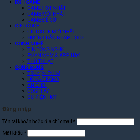
!
N
r
BXH GAME
f
h
d
GAME HOT NHẤT
P
ấ
GAME MỚI NHẤT
C
2
t
GAME ĐỀ CỬ
h
GIFTCODE
2
i
GIFTCODE MỚI NHẤT
0
T
HƯỚNG DẪN NHẬP CODE
2
i
CÔNG NGHỆ
6
ế
TIN CÔNG NGHỆ
t
PHẦN MỀM & APP HAY
!
THỦ THUẬT
CỘNG ĐỒNG
TRUYỆN-PHIM
HÓNG DRAMA
ĂN CHƠI
COSPLAY
SỰ KIỆN HOT
Đăng nhập
Bắt
Tên tài khoản hoặc địa chỉ email
*
buộc
Bắt
Mật khẩu
*
buộc