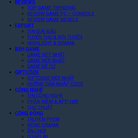
REVIEWS
!
ẻ
T
r
R
TOP GAME TRENDING
,
w
ê
a
REVIEW GAME PC – CONSOLE
F
o
n
M
REVIEW GAME MOBILE
a
N
N
ắ
ESPORT
n
â
e
t
TIN GIẢI ĐẤU
K
n
t
,
TUYỂN THỦ & ĐỘI TUYỂN
h
g
f
C
HIGHLIGHT & DRAMA
e
D
l
à
BXH GAME
n
ự
i
n
GAME HOT NHẤT
“
B
x
GAME MỚI NHẤT
Q
C
á
T
GAME ĐỀ CỬ
u
ó
o
GIFTCODE
h
é
T
L
GIFTCODE MỚI NHẤT
á
t
â
HƯỚNG DẪN NHẬP CODE
ê
n
T
m
CÔNG NGHỆ
n
g
o
TIN CÔNG NGHỆ
”
8
N
p
PHẦN MỀM & APP HAY
,
à
1
THỦ THUẬT
2
y
G
CỘNG ĐỒNG
T
!
o
TRUYỆN-PHIM
ỷ
o
HÓNG DRAMA
U
g
ĂN CHƠI
S
l
COSPLAY