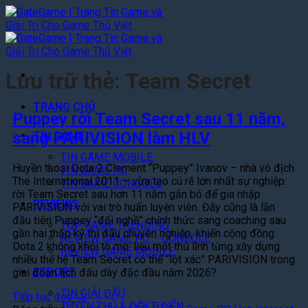
Bỏ
qua
nội
dung
Lưu trữ thẻ:
Team Secret
TRANG CHỦ
Puppey rời Team Secret sau 11 năm,
sang PARIVISION làm HLV
TIN GAME
TIN GAME MOBILE
Huyền thoại Dota 2 Clement “Puppey” Ivanov – nhà vô địch
TIN GAME PC
The International 2011 – vừa tạo cú rẽ lớn nhất sự nghiệp:
TIN GAME CONSOLE
rời Team Secret sau hơn 11 năm gắn bó để gia nhập
REVIEWS
PARIVISION với vai trò huấn luyện viên. Đây cũng là lần
đầu tiên Puppey “đổi nghề” chính thức sang coaching sau
TOP GAME TRENDING
gần hai thập kỷ thi đấu chuyên nghiệp, khiến cộng đồng
REVIEW GAME PC – CONSOLE
Dota 2 không khỏi tò mò: liệu một thủ lĩnh từng xây dựng
REVIEW GAME MOBILE
nhiều thế hệ Team Secret có thể “lột xác” PARIVISION trong
ESPORT
giai đoạn lịch đấu dày đặc đầu năm 2026?
TIN GIẢI ĐẤU
Tiếp tục đọc
→
TUYỂN THỦ & ĐỘI TUYỂN