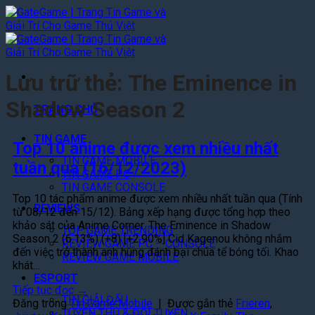
Bỏ
qua
nội
dung
Lưu trữ thẻ:
The Eminence in
Shadow Season 2
TRANG CHỦ
TIN GAME
Top 10 anime được xem nhiều nhất
TIN GAME MOBILE
tuần qua (16/12/2023)
TIN GAME PC
TIN GAME CONSOLE
Top 10 tác phẩm anime được xem nhiều nhất tuần qua (Tính
REVIEWS
từ 08/12 đến 15/12). Bảng xếp hạng được tổng hợp theo
khảo sát của Anime Corner. The Eminence in Shadow
TOP GAME TRENDING
Season 2 (6.13%) (+8) [+2.90%] Cid Kagenou không nhắm
REVIEW GAME PC – CONSOLE
đến việc trở thành anh hùng đánh bại chúa tể bóng tối. Khao
REVIEW GAME MOBILE
khát…
ESPORT
Tiếp tục đọc
→
TIN GIẢI ĐẤU
Đăng trong
Tin Game Mobile
|
Được gắn thẻ
Frieren
,
TUYỂN THỦ & ĐỘI TUYỂN