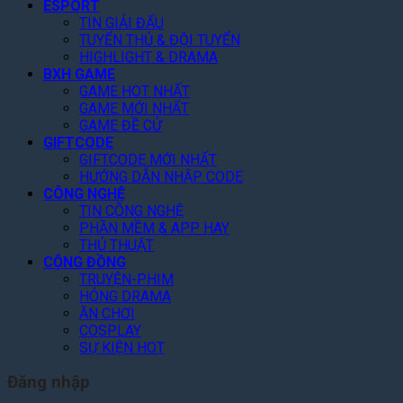
m
ESPORT
à
1
ặ
ả
e
TIN GIẢI ĐẤU
y
G
n
m
n
TUYỂN THỦ & ĐỘI TUYỂN
!
o
g
3
t
HIGHLIGHT & DRAMA
o
Q
0
o
BXH GAME
g
u
%
f
GAME HOT NHẤT
l
a
T
GAME MỚI NHẤT
t
e
n
o
GAME ĐỀ CỬ
h
P
V
GIFTCODE
à
e
l
ũ
GIFTCODE MỚI NHẤT
n
A
a
HƯỚNG DẪN NHẬP CODE
N
r
y
CÔNG NGHỆ
ề
c
TIN CÔNG NGHỆ
n
h
PHẦN MỀM & APP HAY
T
o
THỦ THUẬT
ả
n
CỘNG ĐỒNG
n
C
TRUYỆN-PHIM
g
h
HÓNG DRAMA
i
ĂN CHƠI
T
COSPLAY
i
SỰ KIỆN HOT
ế
t
Đăng nhập