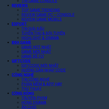
TIN GAME CONSOLE
Q
0
o
n
K
REVIEWS
u
%
f
M
h
TOP GAME TRENDING
a
T
t
:
ắ
REVIEW GAME PC – CONSOLE
n
o
h
B
p
REVIEW GAME MOBILE
V
à
e
ạ
Đ
ESPORT
ũ
n
A
o
ô
TIN GIẢI ĐẤU
N
r
L
n
TUYỂN THỦ & ĐỘI TUYỂN
ề
c
ự
g
HIGHLIGHT & DRAMA
n
h
c
N
BXH GAME
T
o
,
a
GAME HOT NHẤT
ả
n
K
GAME MỚI NHẤT
m
n
C
h
GAME ĐỀ CỬ
Á
g
h
GIFTCODE
ỏ
:
i
GIFTCODE MỚI NHẤT
a
S
HƯỚNG DẪN NHẬP CODE
T
T
ă
CÔNG NGHỆ
i
h
n
TIN CÔNG NGHỆ
ế
â
D
PHẦN MỀM & APP HAY
t
n
J
THỦ THUẬT
I
CỘNG ĐỒNG
O
TRUYỆN-PHIM
s
HÓNG DRAMA
m
ĂN CHƠI