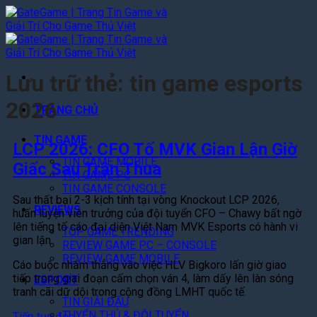
Bỏ
qua
nội
dung
Lưu trữ thẻ:
tin game esports
2026
TRANG CHỦ
TIN GAME
LCP 2026: CFO Tố MVK Gian Lận Giờ
TIN GAME MOBILE
Giấc Sau Trận Thua
TIN GAME PC
TIN GAME CONSOLE
Sau thất bại 2-3 kịch tính tại vòng Knockout LCP 2026,
REVIEWS
huấn luyện viên trưởng của đội tuyển CFO – Chawy bất ngờ
lên tiếng tố cáo đại diện Việt Nam MVK Esports có hành vi
TOP GAME TRENDING
gian lận.
REVIEW GAME PC – CONSOLE
REVIEW GAME MOBILE
Cáo buộc nhắm thẳng vào việc HLV Bigkoro lấn giờ giao
tiếp trong giai đoạn cấm chọn ván 4, làm dấy lên làn sóng
ESPORT
tranh cãi dữ dội trong cộng đồng LMHT quốc tế.
TIN GIẢI ĐẤU
TUYỂN THỦ & ĐỘI TUYỂN
Tiếp tục đọc
→