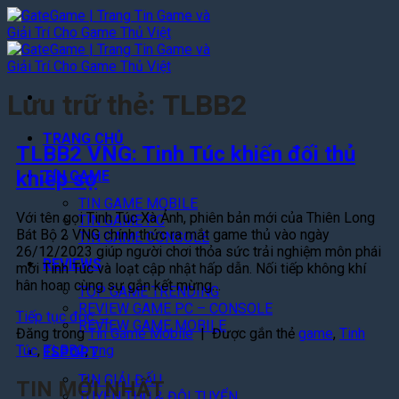
Bỏ
qua
nội
dung
Lưu trữ thẻ:
TLBB2
TRANG CHỦ
TLBB2 VNG: Tinh Túc khiến đối thủ
khiếp sợ
TIN GAME
TIN GAME MOBILE
Với tên gọi Tinh Túc Xà Ảnh, phiên bản mới của Thiên Long
TIN GAME PC
Bát Bộ 2 VNG chính thức ra mắt game thủ vào ngày
TIN GAME CONSOLE
26/12/2023 giúp người chơi thỏa sức trải nghiệm môn phái
REVIEWS
mới Tinh Túc và loạt cập nhật hấp dẫn. Nối tiếp không khí
hân hoan cùng sự gắn kết mừng…
TOP GAME TRENDING
REVIEW GAME PC – CONSOLE
Tiếp tục đọc
→
REVIEW GAME MOBILE
Đăng trong
Tin Game Mobile
|
Được gắn thẻ
game
,
Tinh
Túc
,
TLBB2
,
vng
ESPORT
TIN GIẢI ĐẤU
TIN MỚI NHẤT
TUYỂN THỦ & ĐỘI TUYỂN