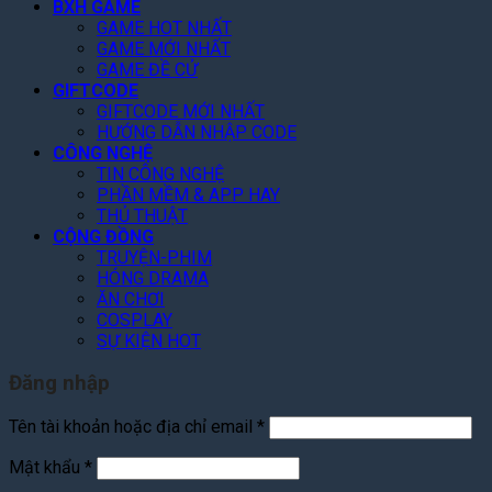
2
i
n
BXH GAME
0
T
G
GAME HOT NHẤT
2
i
GAME MỚI NHẤT
i
6
ế
GAME ĐỀ CỬ
á
GIFTCODE
t
R
GIFTCODE MỚI NHẤT
!
ẻ
HƯỚNG DẪN NHẬP CODE
,
CÔNG NGHỆ
F
TIN CÔNG NGHỆ
a
PHẦN MỀM & APP HAY
n
THỦ THUẬT
K
CỘNG ĐỒNG
h
TRUYỆN-PHIM
e
HÓNG DRAMA
n
ĂN CHƠI
“
COSPLAY
C
SỰ KIỆN HOT
ó
T
Đăng nhập
â
m
Bắt
Tên tài khoản hoặc địa chỉ email
*
”
buộc
Bắt
Mật khẩu
*
buộc