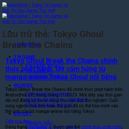
Bỏ
qua
nội
dung
Lưu trữ thẻ:
Tokyo Ghoul
Break the Chains
TRANG CHỦ
TIN GAME
Tokyo Ghoul Break the Chains chính
TIN GAME MOBILE
thức phát hành, lấy cảm hứng từ
TIN GAME PC
manga-anime Tokyo Ghoul nổi tiếng
TIN GAME CONSOLE
REVIEWS
Tokyo Ghoul: Break the Chains đã chính thức phát hành trên
TOP GAME TRENDING
Android và iOS trong tháng 11/2023. Mới đây sau thời gian
REVIEW GAME PC – CONSOLE
dài mở đăng ký trước cũng như các đợt thử nghiệm. Cuối
REVIEW GAME MOBILE
cùng người chơi trên toàn thế giới đã có thể hòa mình vào
thế giới của bộ manga-anime nổi tiếng Tokyo…
ESPORT
Tiếp tục đọc
→
TIN GIẢI ĐẤU
Đăng trong
Tin Game
|
Được gắn thẻ
chính thức phát hành
,
TUYỂN THỦ & ĐỘI TUYỂN