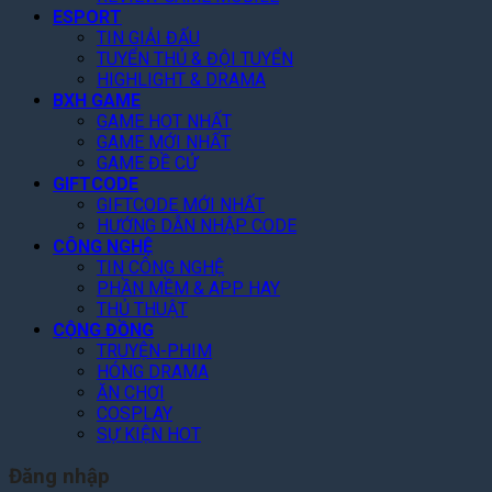
N
p
T
i
m
ESPORT
à
1
ặ
ả
e
TIN GIẢI ĐẤU
y
G
n
m
n
TUYỂN THỦ & ĐỘI TUYỂN
!
o
g
3
t
HIGHLIGHT & DRAMA
o
Q
0
o
BXH GAME
g
u
%
f
GAME HOT NHẤT
l
a
T
GAME MỚI NHẤT
t
e
n
o
GAME ĐỀ CỬ
h
P
V
GIFTCODE
à
e
l
ũ
GIFTCODE MỚI NHẤT
n
A
a
HƯỚNG DẪN NHẬP CODE
N
r
y
CÔNG NGHỆ
ề
c
TIN CÔNG NGHỆ
n
h
PHẦN MỀM & APP HAY
T
o
THỦ THUẬT
ả
n
CỘNG ĐỒNG
n
C
TRUYỆN-PHIM
g
h
HÓNG DRAMA
i
ĂN CHƠI
T
COSPLAY
i
SỰ KIỆN HOT
ế
t
Đăng nhập