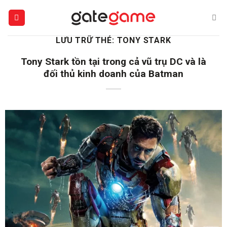
Bỏ
qua
nội
LƯU TRỮ THẺ:
TONY STARK
dung
Tony Stark tồn tại trong cả vũ trụ DC và là
đối thủ kinh doanh của Batman