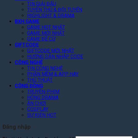
i
h
h
S
TIN GIẢI ĐẤU
e
ờ
ơ
w
TUYỂN THỦ & ĐỘI TUYỂN
s
i
i
o
HIGHLIGHT & DRAMA
o
!
N
r
BXH GAME
f
h
d
GAME HOT NHẤT
P
ấ
GAME MỚI NHẤT
C
2
t
GAME ĐỀ CỬ
h
GIFTCODE
2
i
GIFTCODE MỚI NHẤT
0
T
HƯỚNG DẪN NHẬP CODE
2
i
CÔNG NGHỆ
6
ế
TIN CÔNG NGHỆ
t
PHẦN MỀM & APP HAY
!
THỦ THUẬT
CỘNG ĐỒNG
TRUYỆN-PHIM
HÓNG DRAMA
ĂN CHƠI
COSPLAY
SỰ KIỆN HOT
Đăng nhập