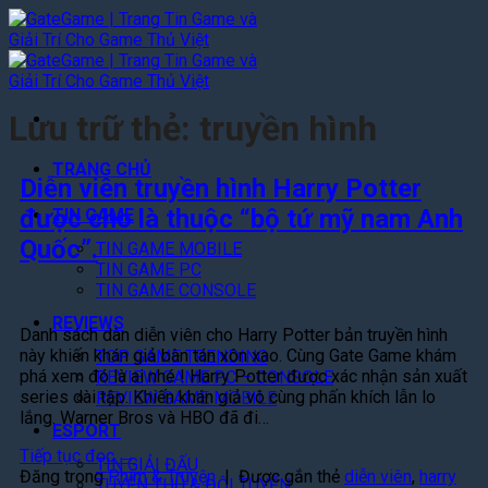
Bỏ
qua
nội
dung
Lưu trữ thẻ:
truyền hình
TRANG CHỦ
Diễn viên truyền hình Harry Potter
được cho là thuộc “bộ tứ mỹ nam Anh
TIN GAME
Quốc”.
TIN GAME MOBILE
TIN GAME PC
TIN GAME CONSOLE
REVIEWS
Danh sách dàn diễn viên cho Harry Potter bản truyền hình
này khiến khán giả bàn tán xôn xao. Cùng Gate Game khám
TOP GAME TRENDING
phá xem đó là ai nhé ! Harry Potter được xác nhận sản xuất
REVIEW GAME PC – CONSOLE
series dài tập. Khiến khán giả vô cùng phấn khích lẫn lo
REVIEW GAME MOBILE
lắng. Warner Bros và HBO đã đi…
ESPORT
Tiếp tục đọc
→
TIN GIẢI ĐẤU
Đăng trong
Phim & Truyện
|
Được gắn thẻ
diễn viên
,
harry
TUYỂN THỦ & ĐỘI TUYỂN