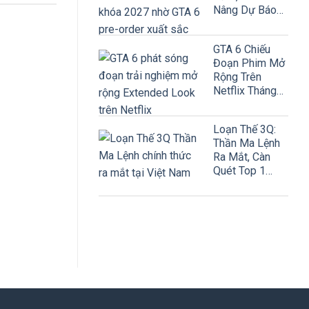
Nâng Dự Báo
Lên 8,2 Tỷ USD
GTA 6 Chiếu
Đoạn Phim Mở
Rộng Trên
Netflix Tháng
Này!
Loạn Thế 3Q:
Thần Ma Lệnh
Ra Mắt, Càn
Quét Top 1
Google Play