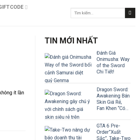
GIFTCODE
Tìm
kiếm:
TIN MỚI NHẤT
Đánh Giá
Onimusha: Way
of the Sword
Chi Tiết!
Dragon Sword:
không ít lần
Awakening Bán
Skin Giá Rẻ,
Fan Khen “Có
Tâm”
GTA 6 Pre-
Order”Xuất
Sắc”, Take-Two