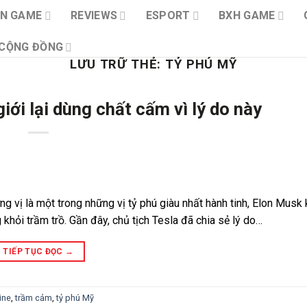
IN GAME
REVIEWS
ESPORT
BXH GAME
CỘNG ĐỒNG
LƯU TRỮ THẺ:
TỶ PHÚ MỸ
giới lại dùng chất cấm vì lý do này
 vị là một trong những vị tỷ phú giàu nhất hành tinh, Elon Musk 
hỏi trầm trồ. Gần đây, chủ tịch Tesla đã chia sẻ lý do…
TIẾP TỤC ĐỌC
→
ine
,
trầm cảm
,
tỷ phú Mỹ