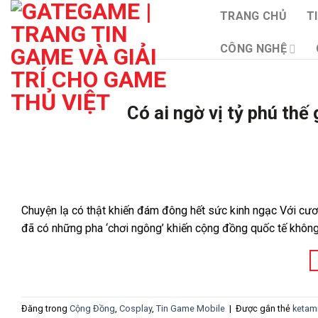
Bỏ
TRANG CHỦ
T
qua
nội
CÔNG NGHỆ
dung
Có ai ngờ vị tỷ phú thế 
Chuyện lạ có thật khiến đám đông hết sức kinh ngạc Với cương
đã có những pha ‘chơi ngông’ khiến cộng đồng quốc tế không k
Đăng trong
Cộng Đồng
,
Cosplay
,
Tin Game Mobile
|
Được gắn thẻ
ketam