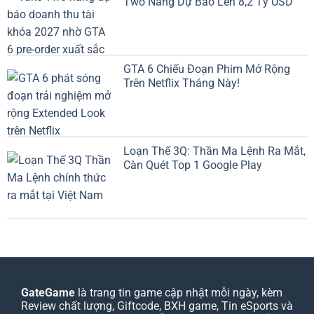
Two Nâng Dự Báo Lên 8,2 Tỷ USD
GTA 6 Chiếu Đoạn Phim Mở Rộng
Trên Netflix Tháng Này!
Loạn Thế 3Q: Thần Ma Lệnh Ra Mắt,
Càn Quét Top 1 Google Play
GateGame
là trang tin game cập nhật mỗi ngày, kèm
Review chất lượng, Giftcode, BXH game, Tin eSports và