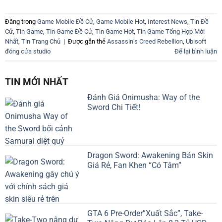
Đăng trong
Game Mobile Đề Cử
,
Game Mobile Hot
,
Interest News
,
Tin Đề
Cử
,
Tin Game
,
Tin Game Đề Cử
,
Tin Game Hot
,
Tin Game Tổng Hợp Mới
Nhất
,
Tin Trang Chủ
|
Được gắn thẻ
Assassin’s Creed Rebellion
,
Ubisoft
đóng cửa studio
Để lại bình luận
TIN MỚI NHẤT
Đánh Giá Onimusha: Way of the
Sword Chi Tiết!
Dragon Sword: Awakening Bán Skin
Giá Rẻ, Fan Khen “Có Tâm”
GTA 6 Pre-Order”Xuất Sắc”, Take-