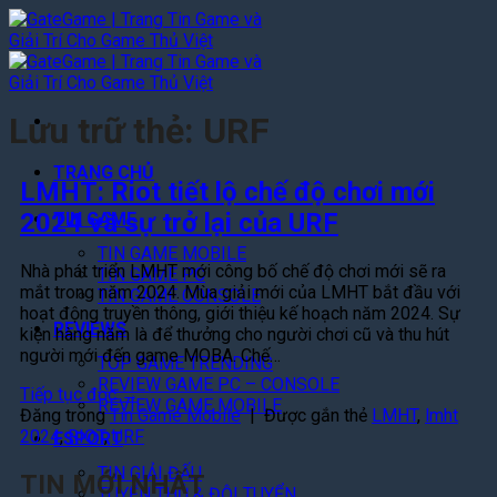
Bỏ
qua
nội
dung
Lưu trữ thẻ:
URF
TRANG CHỦ
LMHT: Riot tiết lộ chế độ chơi mới
2024 và sự trở lại của URF
TIN GAME
TIN GAME MOBILE
Nhà phát triển LMHT mới công bố chế độ chơi mới sẽ ra
TIN GAME PC
mắt trong năm 2024. Mùa giải mới của LMHT bắt đầu với
TIN GAME CONSOLE
hoạt động truyền thông, giới thiệu kế hoạch năm 2024. Sự
REVIEWS
kiện hàng năm là để thưởng cho người chơi cũ và thu hút
người mới đến game MOBA. Chế…
TOP GAME TRENDING
REVIEW GAME PC – CONSOLE
Tiếp tục đọc
→
REVIEW GAME MOBILE
Đăng trong
Tin Game Mobile
|
Được gắn thẻ
LMHT
,
lmht
2024
,
RIOT
,
URF
ESPORT
TIN GIẢI ĐẤU
TIN MỚI NHẤT
TUYỂN THỦ & ĐỘI TUYỂN