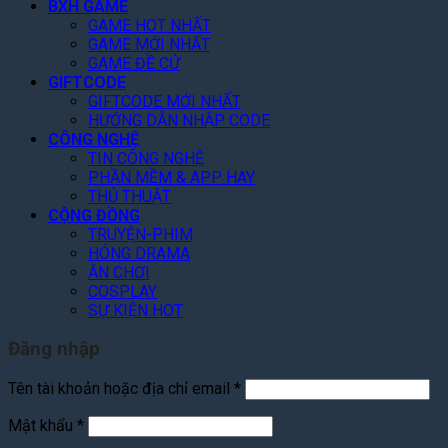
Q
0
o
BXH GAME
g
u
%
f
GAME HOT NHẤT
l
a
T
GAME MỚI NHẤT
t
e
n
o
GAME ĐỀ CỬ
h
P
V
GIFTCODE
à
e
l
ũ
GIFTCODE MỚI NHẤT
n
A
a
HƯỚNG DẪN NHẬP CODE
N
r
y
CÔNG NGHỆ
ề
c
TIN CÔNG NGHỆ
n
h
PHẦN MỀM & APP HAY
T
o
THỦ THUẬT
ả
n
CỘNG ĐỒNG
n
C
TRUYỆN-PHIM
g
h
HÓNG DRAMA
i
ĂN CHƠI
T
COSPLAY
i
SỰ KIỆN HOT
ế
t
Đăng nhập
Bắt
Tên tài khoản hoặc địa chỉ email
*
buộc
Bắt
Mật khẩu
*
buộc