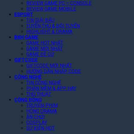
k
n
REVIEW GAME PC – CONSOLE
6
ế
á
e
g
REVIEW GAME MOBILE
t
R
-
T
ESPORT
!
ẻ
T
r
TIN GIẢI ĐẤU
,
w
ê
TUYỂN THỦ & ĐỘI TUYỂN
F
o
n
HIGHLIGHT & DRAMA
a
N
N
BXH GAME
n
â
e
GAME HOT NHẤT
K
n
GAME MỚI NHẤT
t
h
g
GAME ĐỀ CỬ
f
e
GIFTCODE
D
l
n
GIFTCODE MỚI NHẤT
ự
i
HƯỚNG DẪN NHẬP CODE
“
B
x
CÔNG NGHỆ
C
á
T
TIN CÔNG NGHỆ
ó
o
h
PHẦN MỀM & APP HAY
T
L
á
THỦ THUẬT
â
ê
n
CỘNG ĐỒNG
m
n
g
TRUYỆN-PHIM
”
8
N
HÓNG DRAMA
,
à
ĂN CHƠI
2
y
COSPLAY
T
!
SỰ KIỆN HOT
ỷ