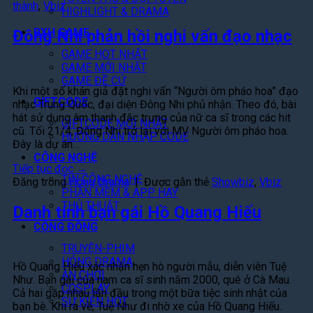
thành
,
Vbiz
HIGHLIGHT & DRAMA
BXH GAME
Đông Nhi phản hồi nghi vấn đạo nhạc
GAME HOT NHẤT
GAME MỚI NHẤT
GAME ĐỀ CỬ
Khi một số khán giả đặt nghi vấn “Người ôm pháo hoa” đạo
GIFTCODE
nhạc Trung Quốc, đại diện Đông Nhi phủ nhận. Theo đó, bài
hát sử dụng âm thanh đặc trưng của nữ ca sĩ trong các hit
GIFTCODE MỚI NHẤT
cũ. Tối 21/4, Đông Nhi trở lại với MV Người ôm pháo hoa.
HƯỚNG DẪN NHẬP CODE
Đây là dự án…
CÔNG NGHỆ
Tiếp tục đọc
→
TIN CÔNG NGHỆ
Đăng trong
Hóng Drama
|
Được gắn thẻ
Showbiz
,
Vbiz
PHẦN MỀM & APP HAY
THỦ THUẬT
Danh tính bạn gái Hồ Quang Hiếu
CỘNG ĐỒNG
TRUYỆN-PHIM
HÓNG DRAMA
Hồ Quang Hiếu xác nhận hẹn hò người mẫu, diễn viên Tuệ
ĂN CHƠI
Như. Bạn gái của nam ca sĩ sinh năm 2000, quê ở Cà Mau.
COSPLAY
Cả hai gặp nhau lần đầu trong một bữa tiệc sinh nhật của
SỰ KIỆN HOT
bạn bè. Khi ra về, Tuệ Như đi nhờ xe của Hồ Quang Hiếu.