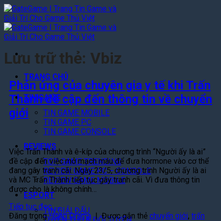
Bỏ
qua
nội
dung
Lưu trữ thẻ:
Vbiz
TRANG CHỦ
Phản ứng của chuyên gia y tế khi Trấn
Thành đề cập đến thông tin về chuyển
TIN GAME
giới
TIN GAME MOBILE
TIN GAME PC
TIN GAME CONSOLE
REVIEWS
Việc Trấn Thành và ê-kíp của chương trình “Người ấy là ai”
đề cập đến việc mở mạch máu để đưa hormone vào cơ thể
TOP GAME TRENDING
đang gây tranh cãi. Ngày 23/5, chương trình Người ấy là ai
REVIEW GAME PC – CONSOLE
và MC Trấn Thành tiếp tục gây tranh cãi. Vì đưa thông tin
REVIEW GAME MOBILE
được cho là không chính…
ESPORT
Tiếp tục đọc
→
TIN GIẢI ĐẤU
Đăng trong
Hóng Drama
|
Được gắn thẻ
chuyển giới
,
trấn
TUYỂN THỦ & ĐỘI TUYỂN