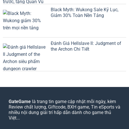
Black Myth: Wukong Sale Kỷ Lục,
Giảm 30% Toàn Nền Tảng
Đánh Giá Hellslave II: Judgment of
the Archon Chi Tiết
GateGame
là trang tin game cập nhật mỗi ngày, kèm
Review chất lượng, Giftcode, BXH game, Tin eSports và
nhiều nội dung giải trí hấp dẫn dành cho game thủ
Việt...