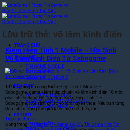
Bỏ
qua
nội
dung
Lưu trữ thẻ:
võ lâm kinh điển
TRANG CHỦ
Kiếm Hiệp Tình 1 Mobile – Hồi Sinh
Võ Lâm Kinh Điển Từ Sabogame
TIN GAME
TIN GAME MOBILE
TIN GAME PC
TIN GAME CONSOLE
REVIEWS
Trở lại giang hồ cùng Kiếm Hiệp Tình 1 Mobile –
Sabogame, game kiếm hiệp chuẩn võ lâm kinh điển 10 môn
TOP GAME TRENDING
phái, chiến Bang Hội rực lửa. Kiếm Hiệp Tình 1 –
REVIEW GAME PC – CONSOLE
Sabogame: Hồi sinh ký ức võ lâm huyền thoại Nếu bạn từng
REVIEW GAME MOBILE
đắm chìm trong thế giới kiếm hiệp cổ điển, thì…
ESPORT
Tiếp tục đọc
→
TIN GIẢI ĐẤU
Đăng trong
Tin Game
,
Tin Game Đề Cử
,
Tin Game Hot
,
Tin
TUYỂN THỦ & ĐỘI TUYỂN
Game Mobile
,
Tin Game PC
|
Được gắn thẻ
game kiếm