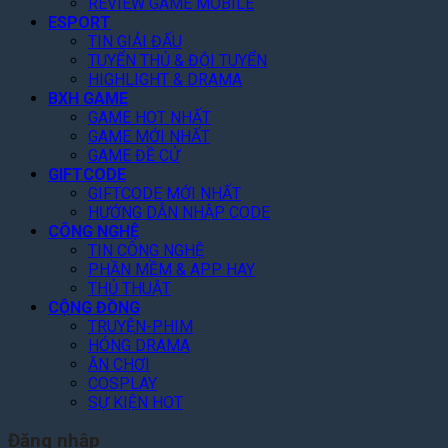
REVIEW GAME MOBILE
a
N
N
ắ
ESPORT
n
â
e
t
TIN GIẢI ĐẤU
K
n
t
,
TUYỂN THỦ & ĐỘI TUYỂN
h
g
f
C
HIGHLIGHT & DRAMA
e
D
l
à
BXH GAME
n
ự
i
n
GAME HOT NHẤT
“
B
x
GAME MỚI NHẤT
Q
C
á
T
GAME ĐỀ CỬ
u
ó
o
GIFTCODE
h
é
T
L
GIFTCODE MỚI NHẤT
á
t
â
HƯỚNG DẪN NHẬP CODE
ê
n
T
m
CÔNG NGHỆ
n
g
o
TIN CÔNG NGHỆ
”
8
N
p
PHẦN MỀM & APP HAY
,
à
1
THỦ THUẬT
2
y
G
CỘNG ĐỒNG
T
!
o
TRUYỆN-PHIM
ỷ
o
HÓNG DRAMA
U
g
ĂN CHƠI
S
l
COSPLAY
D
e
SỰ KIỆN HOT
P
l
Đăng nhập