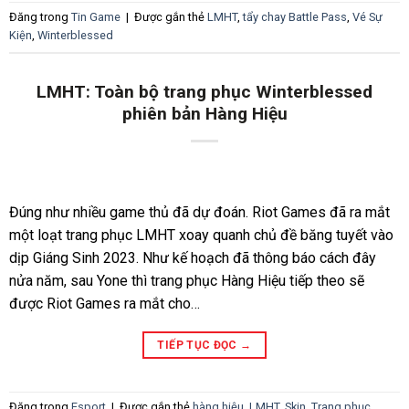
Đăng trong
Tin Game
|
Được gắn thẻ
LMHT
,
tẩy chay Battle Pass
,
Vé Sự
Kiện
,
Winterblessed
LMHT: Toàn bộ trang phục Winterblessed
phiên bản Hàng Hiệu
Đúng như nhiều game thủ đã dự đoán. Riot Games đã ra mắt
một loạt trang phục LMHT xoay quanh chủ đề băng tuyết vào
dịp Giáng Sinh 2023. Như kế hoạch đã thông báo cách đây
nửa năm, sau Yone thì trang phục Hàng Hiệu tiếp theo sẽ
được Riot Games ra mắt cho…
TIẾP TỤC ĐỌC
→
Đăng trong
Esport
|
Được gắn thẻ
hàng hiệu
,
LMHT
,
Skin
,
Trang phục
,