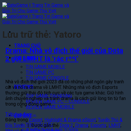
Bỏ
qua
nội
dung
Lưu trữ thẻ:
Yatoro
TRANG CHỦ
Drama: Nhà vô địch thế giới của Dota
2 gọi LMHT là ‘rác r**i’
TIN GAME
TIN GAME MOBILE
TIN GAME PC
TIN GAME CONSOLE
Nhà vô địch thế giới 2023 đã có những phát ngôn gây tranh
REVIEWS
cãi và nổ ra drama về LMHT. Những nhà vô địch Esports
thường giữ thái độ tích cực về các tựa game khác. Giữ hình
TOP GAME TRENDING
ảnh chuyên nghiệp và tránh drama là cách giữ lòng tin từ fan
REVIEW GAME PC – CONSOLE
trong cộng đồng game…
REVIEW GAME MOBILE
Tiếp tục đọc
→
ESPORT
Đăng trong
Esport
,
Highlight & Drama eSport
,
Tuyển Thủ &
TIN GIẢI ĐẤU
Đội Tuyển
|
Được gắn thẻ
Dota 2
,
Drama
,
Esports
,
LMHT
,
TUYỂN THỦ & ĐỘI TUYỂN
Nhà vô địch thế giới
,
Yatoro