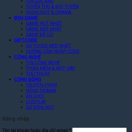
TIN GIẢI ĐẤU
y
G
n
m
n
TUYỂN THỦ & ĐỘI TUYỂN
!
o
g
3
t
HIGHLIGHT & DRAMA
o
Q
0
o
BXH GAME
g
u
%
f
GAME HOT NHẤT
l
a
T
GAME MỚI NHẤT
t
e
n
o
GAME ĐỀ CỬ
h
P
V
GIFTCODE
à
e
l
ũ
GIFTCODE MỚI NHẤT
n
A
a
HƯỚNG DẪN NHẬP CODE
N
r
y
CÔNG NGHỆ
ề
c
TIN CÔNG NGHỆ
n
h
PHẦN MỀM & APP HAY
T
o
THỦ THUẬT
ả
n
CỘNG ĐỒNG
n
C
TRUYỆN-PHIM
g
h
HÓNG DRAMA
i
ĂN CHƠI
T
COSPLAY
i
SỰ KIỆN HOT
ế
t
Đăng nhập
Bắt
Tên tài khoản hoặc địa chỉ email
*