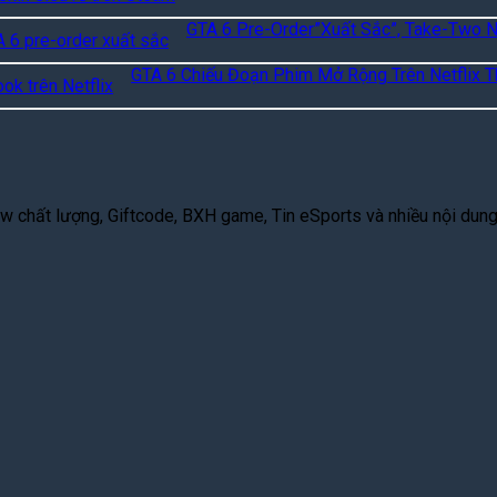
GTA 6 Pre-Order”Xuất Sắc”, Take-Two 
GTA 6 Chiếu Đoạn Phim Mở Rộng Trên Netflix T
 chất lượng, Giftcode, BXH game, Tin eSports và nhiều nội dung g