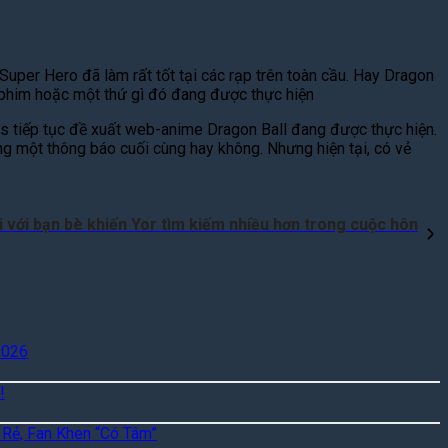
uper Hero đã làm rất tốt tại các rạp trên toàn cầu. Hay Dragon
 phim hoặc một thứ gì đó đang được thực hiện
es tiếp tục đề xuất web-anime Dragon Ball đang được thực hiện.
g một thông báo cuối cùng hay không. Nhưng hiện tại, có vẻ
i với bạn bè khiến Yor tìm kiếm nhiều hơn trong cuộc hôn
2026
!
 Rẻ, Fan Khen “Có Tâm”