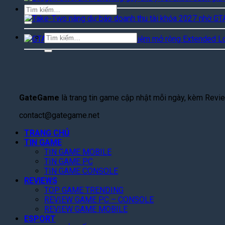
Tìm
kiếm:
Tìm
kiếm:
GateGame
là trang tin game cập nhật mỗi ngày, kèm Review
contact@gategame.net
TRANG CHỦ
TIN GAME
TIN GAME MOBILE
TIN GAME PC
TIN GAME CONSOLE
REVIEWS
TOP GAME TRENDING
REVIEW GAME PC – CONSOLE
REVIEW GAME MOBILE
ESPORT