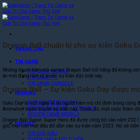
Bỏ
qua
nội
dung
Dragon Ball chuẩn bị cho sự kiện Goku D
TRANG CHỦ
TIN GAME
Những người hâm mộ series Dragon Ball nổi tiếng đã không còn xa
TIN GAME MOBILE
án mới đang rầm rộ trước sự kiện đặc biệt này.
TIN GAME PC
TIN GAME CONSOLE
Dragon Ball – Sự kiện Goku Day được m
REVIEWS
TOP GAME TRENDING
Goku Day là một ngày lễ do người hâm mộ chỉ định trong cộng đồ
REVIEW GAME PC – CONSOLE
Animation tuyên truyền sự kiến này. Trước đó, một cuộc thăm d
REVIEW GAME MOBILE
Dragon Ball Super: Super Hero đã được công bố vào năm 2021. 
ESPORT
giờ, mọi con mắt đều đổ dồn vào sự kiện năm 2023. Nó sẽ diễn r
TIN GIẢI ĐẤU
TUYỂN THỦ & ĐỘI TUYỂN