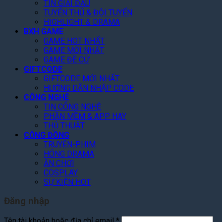
TIN GIẢI ĐẤU
TUYỂN THỦ & ĐỘI TUYỂN
HIGHLIGHT & DRAMA
BXH GAME
GAME HOT NHẤT
GAME MỚI NHẤT
GAME ĐỀ CỬ
GIFTCODE
GIFTCODE MỚI NHẤT
HƯỚNG DẪN NHẬP CODE
CÔNG NGHỆ
TIN CÔNG NGHỆ
PHẦN MỀM & APP HAY
THỦ THUẬT
CỘNG ĐỒNG
TRUYỆN-PHIM
HÓNG DRAMA
ĂN CHƠI
COSPLAY
SỰ KIỆN HOT
Đăng nhập
Bắt
Tên tài khoản hoặc địa chỉ email
*