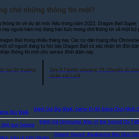
ng chờ những thông tin mới?
hông tin về dự án mới. Nếu trong năm 2022, Dragon Ball Super: S
ăm nay người hâm mộ đang háo hức mong chờ thông tin về một bộ
Dragon Ball trong nhiều tháng nay. Các cư dân mạng như Chronicl
t số người đang tự hỏi liệu Dragon Ball có xác nhận tin đồn bằn
nhận thông tin mới cho series đình đám này.
 tại thị trường
Spy X Family chương 79: Chuyến đi chơ
nhân với Loid
Đánh Giá Big Walk: Game Đi Bộ Đáng Chơi Nhất 
Đánh Giá Onimusha: Way of the Sword Chi Tiết
Dragon Sword: Awakening Bán Skin Giá