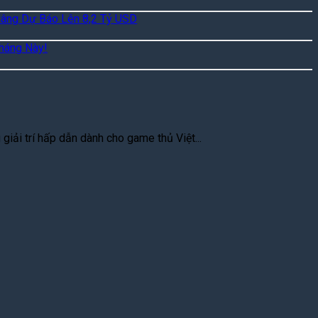
Nâng Dự Báo Lên 8,2 Tỷ USD
háng Này!
iải trí hấp dẫn dành cho game thủ Việt...