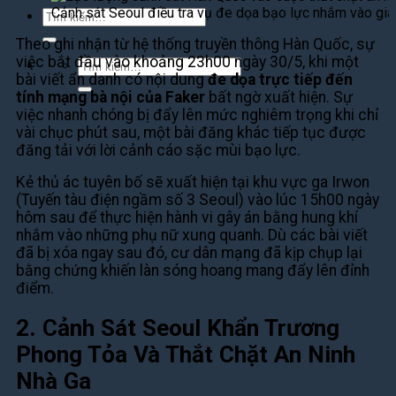
Cảnh sát Seoul điều tra vụ đe dọa bạo lực nhắm vào gia
Tìm
kiếm:
Theo ghi nhận từ hệ thống truyền thông Hàn Quốc, sự
việc bắt đầu vào khoảng 23h00 ngày 30/5, khi một
Tìm
bài viết ẩn danh có nội dung
đe dọa trực tiếp đến
kiếm:
tính mạng bà nội của Faker
bất ngờ xuất hiện. Sự
việc nhanh chóng bị đẩy lên mức nghiêm trọng khi chỉ
vài chục phút sau, một bài đăng khác tiếp tục được
đăng tải với lời cảnh cáo sặc mùi bạo lực.
Kẻ thủ ác tuyên bố sẽ xuất hiện tại khu vực ga Irwon
(Tuyến tàu điện ngầm số 3 Seoul) vào lúc 15h00 ngày
hôm sau để thực hiện hành vi gây án bằng hung khí
nhắm vào những phụ nữ xung quanh. Dù các bài viết
đã bị xóa ngay sau đó, cư dân mạng đã kịp chụp lại
bằng chứng khiến làn sóng hoang mang đẩy lên đỉnh
điểm.
2. Cảnh Sát Seoul Khẩn Trương
Phong Tỏa Và Thắt Chặt An Ninh
Nhà Ga