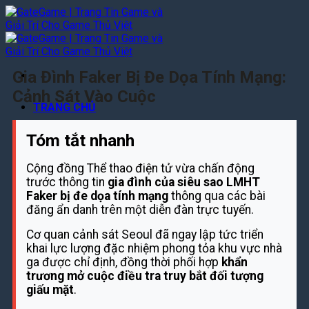
Bỏ
qua
nội
dung
Gia Đình Faker Bị Đe Dọa Tính Mạng:
Cảnh Sát Vào Cuộc
TRANG CHỦ
TIN GAME
Tóm tắt nhanh
TIN GAME MOBILE
Cộng đồng Thể thao điện tử vừa chấn động
TIN GAME PC
trước thông tin
gia đình của siêu sao LMHT
TIN GAME CONSOLE
Faker bị đe dọa tính mạng
thông qua các bài
REVIEWS
đăng ẩn danh trên một diễn đàn trực tuyến.
TOP GAME TRENDING
Cơ quan cảnh sát Seoul đã ngay lập tức triển
REVIEW GAME PC – CONSOLE
khai lực lượng đặc nhiệm phong tỏa khu vực nhà
REVIEW GAME MOBILE
ga được chỉ định, đồng thời phối hợp
khẩn
ESPORT
trương mở cuộc điều tra truy bắt đối tượng
giấu mặt
.
TIN GIẢI ĐẤU
TUYỂN THỦ & ĐỘI TUYỂN