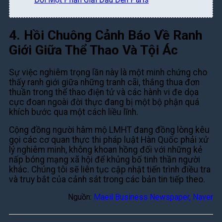
4. Hồi Chuông Cảnh Báo Về Ranh
Giới Giữa Thể Thao Và Tội Ác
Sự việc nghiêm trọng lần này là một minh chứng cho
thấy ranh giới giữa những tranh cãi, thắng thua đơn
thuần trong thể thao điện tử và các hành vi đe dọa
cực đoan ngoài đời thực đang bị một bộ phận quá
khích bước qua một cách liều lĩnh.
Cộng đồng người hâm mộ LMHT đang đồng lòng kêu
gọi các cơ quan thực thi pháp luật Hàn Quốc phải xử
lý nghiêm minh, không khoan hồng đối với những kẻ
nấp bóng mạng xã hội để khủng bố tinh thần người
khác. Chúng tôi sẽ liên tục cập nhật tiến trình điều tra
và truy bắt của cảnh sát trong các bản tin tiếp theo.
Nguồn:
Maeil Business Newspaper, Naver