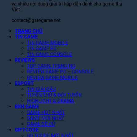
ã
a
h
n
và nhiều nội dung giải trí hấp dẫn dành cho game thủ
o
n
K
â
c
Việt...
f
M
h
n
a
t
:
ắ
H
contact@gategame.net
r
h
B
p
ó
n
e
ạ
TRANG CHỦ
Đ
a
a
A
TIN GAME
o
ô
:
t
r
TIN GAME MOBILE
L
n
T
i
TIN GAME PC
c
ự
g
h
o
TIN GAME CONSOLE
h
c
N
ư
n
REVIEWS
o
,
a
ơ
:
TOP GAME TRENDING
n
K
m
n
H
REVIEW GAME PC – CONSOLE
C
h
Á
g
a
REVIEW GAME MOBILE
h
ỏ
:
V
y
ESPORT
i
a
S
ụ
N
TIN GIẢI ĐẤU
T
T
ă
5
h
TUYỂN THỦ & ĐỘI TUYỂN
i
h
n
5
ư
HIGHLIGHT & DRAMA
ế
â
D
T
n
BXH GAME
t
n
J
ỷ
g
GAME HOT NHẤT
I
U
GAME MỚI NHẤT
L
O
S
GAME ĐỀ CỬ
ặ
s
GIFTCODE
D
p
m
GIFTCODE MỚI NHẤT
K
L