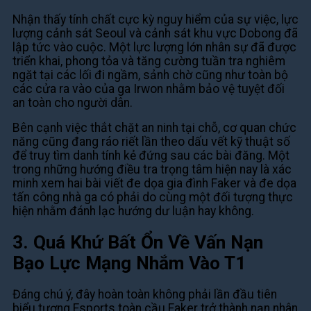
Nhận thấy tính chất cực kỳ nguy hiểm của sự việc, lực
lượng cảnh sát Seoul và cảnh sát khu vực Dobong đã
lập tức vào cuộc. Một lực lượng lớn nhân sự đã được
triển khai, phong tỏa và tăng cường tuần tra nghiêm
ngặt tại các lối đi ngầm, sảnh chờ cũng như toàn bộ
các cửa ra vào của ga Irwon nhằm bảo vệ tuyệt đối
an toàn cho người dân.
Bên cạnh việc thắt chặt an ninh tại chỗ, cơ quan chức
năng cũng đang ráo riết lần theo dấu vết kỹ thuật số
để truy tìm danh tính kẻ đứng sau các bài đăng. Một
trong những hướng điều tra trọng tâm hiện nay là xác
minh xem hai bài viết đe dọa gia đình Faker và đe dọa
tấn công nhà ga có phải do cùng một đối tượng thực
hiện nhằm đánh lạc hướng dư luận hay không.
3. Quá Khứ Bất Ổn Về Vấn Nạn
Bạo Lực Mạng Nhắm Vào T1
Đáng chú ý, đây hoàn toàn không phải lần đầu tiên
biểu tượng Esports toàn cầu Faker trở thành nạn nhân