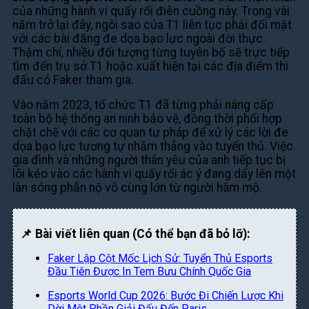
của những hành vi quấy rối điên cuồng này. Trong vài
năm trở lại đây, ngôi sao của T1 liên tục phải đối mặt
với các bài đăng đe dọa bạo lực ngoài đời thực.
Thậm chí, nhiều đối tượng từng tuyên bố sẽ trực tiếp
tìm đến trụ sở T1 hoặc xuất hiện tại các địa điểm thi
đấu có Faker tham gia.
Vào năm 2023, tổ chức T1 đã từng phải nâng cấp
toàn bộ hệ thống an ninh bảo vệ, đồng thời phối hợp
chặt chẽ với các cơ quan tư pháp để xử lý các lời đe
dọa bạo lực tương tự nhắm thẳng vào tuyển thủ. Việc
gia đình và những người thân yêu của anh tiếp tục bị
lôi kéo vào các hành vi quấy rối ác ý đang dấy lên một
làn sóng phẫn nộ vô cùng lớn từ người hâm mộ.
📌 Bài viết liên quan (Có thể bạn đã bỏ lỡ):
Faker Lập Cột Mốc Lịch Sử: Tuyển Thủ Esports
Đầu Tiên Được In Tem Bưu Chính Quốc Gia
Esports World Cup 2026: Bước Đi Chiến Lược Khi
Dời Một Phần Giải Đấu Đến Paris