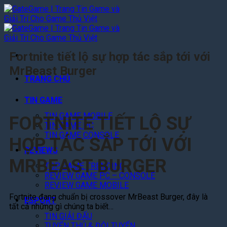
Bỏ
qua
nội
dung
Fortnite tiết lộ sự hợp tác sắp tới với
MrBeast Burger
TRANG CHỦ
TIN GAME
TIN GAME MOBILE
FORTNITE TIẾT LỘ SỰ
TIN GAME PC
TIN GAME CONSOLE
HỢP TÁC SẮP TỚI VỚI
REVIEWS
MRBEAST BURGER
TOP GAME TRENDING
REVIEW GAME PC – CONSOLE
REVIEW GAME MOBILE
Fortnite đang chuẩn bị crossover MrBeast Burger, đây là
ESPORT
tất cả những gì chúng ta biết…
TIN GIẢI ĐẤU
TUYỂN THỦ & ĐỘI TUYỂN