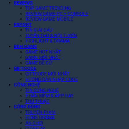
REVIEWS
0
T
G
a
ộ
TOP GAME TRENDING
2
i
i
k
n
REVIEW GAME PC – CONSOLE
6
ế
á
e
g
REVIEW GAME MOBILE
t
R
-
T
ESPORT
!
ẻ
T
r
TIN GIẢI ĐẤU
,
w
ê
TUYỂN THỦ & ĐỘI TUYỂN
F
o
n
HIGHLIGHT & DRAMA
a
N
N
BXH GAME
n
â
e
GAME HOT NHẤT
K
n
GAME MỚI NHẤT
t
h
g
GAME ĐỀ CỬ
f
e
GIFTCODE
D
l
n
GIFTCODE MỚI NHẤT
ự
i
HƯỚNG DẪN NHẬP CODE
“
B
x
CÔNG NGHỆ
C
á
T
TIN CÔNG NGHỆ
ó
o
h
PHẦN MỀM & APP HAY
T
L
á
THỦ THUẬT
â
ê
n
CỘNG ĐỒNG
m
n
g
TRUYỆN-PHIM
”
8
N
HÓNG DRAMA
,
à
ĂN CHƠI
2
y
COSPLAY