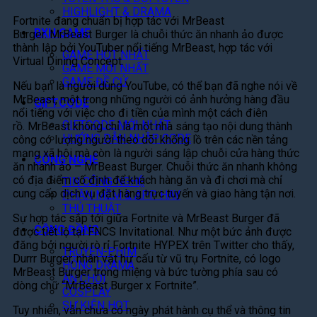
HIGHLIGHT & DRAMA
Fortnite đang chuẩn bị hợp tác với MrBeast
BXH GAME
Burger. MrBeast Burger là chuỗi thức ăn nhanh ảo được
thành lập bởi YouTuber nổi tiếng MrBeast, hợp tác với
GAME HOT NHẤT
Virtual Dining Concept.
GAME MỚI NHẤT
GAME ĐỀ CỬ
Nếu bạn là người dùng YouTube, có thể bạn đã nghe nói về
MrBeast, một trong những người có ảnh hưởng hàng đầu
GIFTCODE
nổi tiếng với việc cho đi tiền của mình một cách điên
GIFTCODE MỚI NHẤT
rồ. MrBeast không chỉ là một nhà sáng tạo nội dung thành
HƯỚNG DẪN NHẬP CODE
công có lượng người theo dõi khổng lồ trên các nền tảng
mạng xã hội mà còn là người sáng lập chuỗi cửa hàng thức
CÔNG NGHỆ
ăn nhanh ảo – MrBeast Burger. Chuỗi thức ăn nhanh không
có địa điểm cố định để khách hàng ăn và đi chơi mà chỉ
TIN CÔNG NGHỆ
cung cấp dịch vụ đặt hàng trực tuyến và giao hàng tận nơi.
PHẦN MỀM & APP HAY
THỦ THUẬT
Sự hợp tác sắp tới giữa Fortnite và MrBeast Burger đã
CỘNG ĐỒNG
được tiết lộ tại FNCS Invitational. Như một bức ảnh được
đăng bởi người rò rỉ Fortnite HYPEX trên Twitter cho thấy,
TRUYỆN-PHIM
Durrr Burger, nhân vật hư cấu từ vũ trụ Fortnite, có logo
HÓNG DRAMA
MrBeast Burger trong miệng và bức tường phía sau có
ĂN CHƠI
dòng chữ “MrBeast Burger x Fortnite”.
COSPLAY
SỰ KIỆN HOT
Tuy nhiên, vẫn chưa có ngày phát hành cụ thể và thông tin