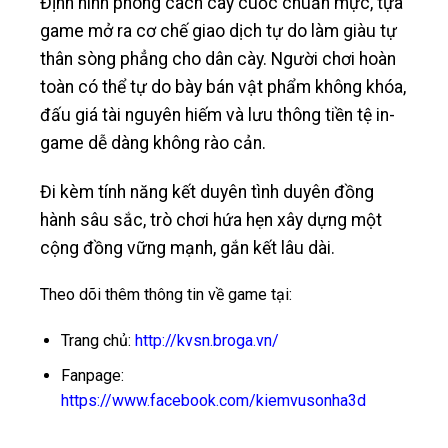
Định hình phong cách cày cuốc chuẩn mực, tựa
game mở ra cơ chế giao dịch tự do làm giàu tự
thân sòng phẳng cho dân cày. Người chơi hoàn
toàn có thể tự do bày bán vật phẩm không khóa,
đấu giá tài nguyên hiếm và lưu thông tiền tệ in-
game dễ dàng không rào cản.
Đi kèm tính năng kết duyên tình duyên đồng
hành sâu sắc, trò chơi hứa hẹn xây dựng một
cộng đồng vững mạnh, gắn kết lâu dài.
Theo dõi thêm thông tin về game tại:
Trang chủ:
http://kvsn.broga.vn/
Fanpage:
https://www.facebook.com/kiemvusonha3d