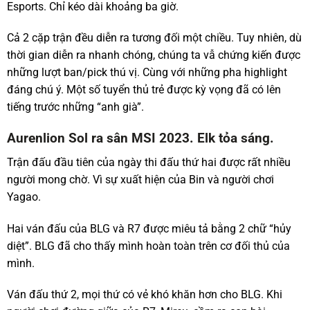
Esports. Chỉ kéo dài khoảng ba giờ.
Cả 2 cặp trận đều diễn ra tương đối một chiều. Tuy nhiên, dù
thời gian diễn ra nhanh chóng, chúng ta vẫ chứng kiến được
những lượt ban/pick thú vị. Cùng với những pha highlight
đáng chú ý. Một số tuyển thủ trẻ được kỳ vọng đã có lên
tiếng trước những “anh già”.
Aurenlion Sol ra sân MSI 2023. Elk tỏa sáng.
Trận đấu đầu tiên của ngày thi đấu thứ hai được rất nhiều
người mong chờ. Vì sự xuất hiện của Bin và người chơi
Yagao.
Hai ván đấu của BLG và R7 được miêu tả bằng 2 chữ “hủy
diệt”. BLG đã cho thấy mình hoàn toàn trên cơ đối thủ của
mình.
Ván đấu thứ 2, mọi thứ có vẻ khó khăn hơn cho BLG. Khi