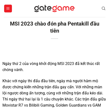
Bỏ
qua
nội
dung
MSI 2023 chào đón pha Pentakill đầu
tiên
Ngày thứ 2 của vòng khởi động MSI 2023 đã kết thúc rất
chóng vánh.
Khác với ngày thi đấu đầu tiên, ngày mà người hâm mộ
được chứng kiến những trận đấu gay cấn. Với những màn
lội ngược dòng ấn tượng, cùng với những trận đấu kéo dài.
Thì ngày thứ hai lại là 1 câu chuyện khác. Các trận đấu giữa
Movistar R7 vs Bilibili Gaming, Golden Guardians vs GAM