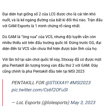
Đại diện hạt giống số 2 của LCS được cho là cái tên khó
nuốt, và là kẻ ngáng đường của bất kì đối thủ nào. Trận đấu
với GAM Esports là 1 minh chứng rõ ràng nhất.
Dù GAM là “ông vua” của VCS, nhưng đội tuyển vẫn còn
nhiều thiếu sót trên đấu trường quốc tế. Đứng trước GG, đại
diện đến từ VCS vẫn chưa thể hiện được bản lĩnh của họ.
Với lần trở lại sân chơi quốc tế này, Stixxay đã có được một
pha Pentakill ấn tượng trong ván đấu thứ 2 với GAM. Đây
cũng chính là pha Pentakill đầu tiên tại MSI 2023
PENTAKILL FOR
@STIXXAY
!
#MSI2023
pic.twitter.com/Cs6f2OFuSI
— LoL Esports (@lolesports)
May 3, 2023