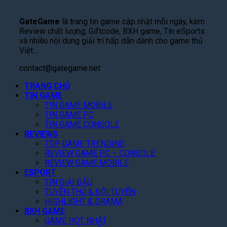
e
n
u
ạ
3
S
g
ấ
n
Q
GateGame
là trang tin game cập nhật mỗi ngày, kèm
w
B
t
P
:
Review chất lượng, Giftcode, BXH game, Tin eSports
o
á
S
h
T
và nhiều nội dung giải trí hấp dẫn dành cho game thủ
r
n
ắ
i
h
Việt...
d
S
c
m
ầ
C
k
”
M
contact@gategame.net
n
h
i
,
ở
M
i
n
TRANG CHỦ
T
R
a
T
TIN GAME
G
a
ộ
L
i
TIN GAME MOBILE
i
k
n
ệ
TIN GAME PC
ế
á
e
g
n
TIN GAME CONSOLE
t
R
-
T
h
REVIEWS
!
ẻ
T
r
R
TOP GAME TRENDING
,
w
ê
a
REVIEW GAME PC – CONSOLE
F
o
n
M
REVIEW GAME MOBILE
a
N
N
ắ
ESPORT
n
â
e
t
TIN GIẢI ĐẤU
K
n
t
,
TUYỂN THỦ & ĐỘI TUYỂN
h
g
f
C
HIGHLIGHT & DRAMA
e
D
l
à
BXH GAME
n
ự
i
n
GAME HOT NHẤT