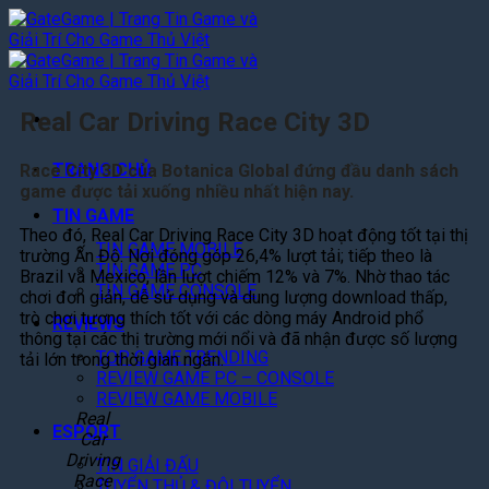
Bỏ
qua
nội
dung
Real Car Driving Race City 3D
TRANG CHỦ
Race City 3D của Botanica Global đứng đầu danh sách
game được tải xuống nhiều nhất hiện nay.
TIN GAME
Theo đó, Real Car Driving Race City 3D hoạt động tốt tại thị
TIN GAME MOBILE
trường Ấn Độ. Nơi đóng góp 26,4% lượt tải; tiếp theo là
TIN GAME PC
Brazil và Mexico, lần lượt chiếm 12% và 7%. Nhờ thao tác
TIN GAME CONSOLE
chơi đơn giản, dễ sử dụng và dung lượng download thấp,
trò chơi tương thích tốt với các dòng máy Android phổ
REVIEWS
thông tại các thị trường mới nổi và đã nhận được số lượng
TOP GAME TRENDING
tải lớn trong thời gian ngắn.
REVIEW GAME PC – CONSOLE
REVIEW GAME MOBILE
Real
ESPORT
Car
Driving
TIN GIẢI ĐẤU
Race
TUYỂN THỦ & ĐỘI TUYỂN