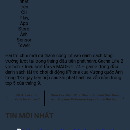
nhất
trên
CH
Play,
App
Store.
Ảnh:
Sensor
Tower.
Hai trò chơi mới đã thành công lọt vào danh sách tăng
trưởng lượt tải trong tháng đầu tiên phát hành: Gacha Life 2
với hơn 7 triệu lượt tải và MADFUT 24 – game đứng đầu
danh sách tải trò chơi di động iPhone của Vương quốc Anh
trong 13 ngày liên tiếp sau khi phát hành và vẫn nằm trong
top 5 của tháng 9.
LMHT: Faker bị
Siêu Học Viện 3D – Nhà phát hành Việt Nam
khóa tài khoản 14
ra mắt game Pokemon huyền thoại thế hệ
ngày
mới
TIN MỚI NHẤT
Đ