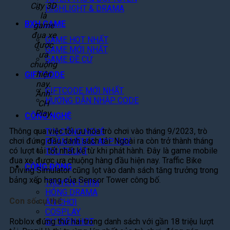
City 3D
HIGHLIGHT & DRAMA
là
BXH GAME
game
đua xe
GAME HOT NHẤT
được
GAME MỚI NHẤT
ưa
GAME ĐỀ CỬ
chuộng
hiện
GIFTCODE
nay.
GIFTCODE MỚI NHẤT
Ảnh:
HƯỚNG DẪN NHẬP CODE
CH
Play.
CÔNG NGHỆ
Thông qua việc tối ưu hóa trò chơi vào tháng 9/2023, trò
TIN CÔNG NGHỆ
chơi đứng đầu danh sách tải. Ngoài ra còn trở thành tháng
PHẦN MỀM & APP HAY
có lượt tải tốt nhất kể từ khi phát hành. Đây là game mobile
THỦ THUẬT
đua xe được ưa chuộng hàng đầu hiện nay. Traffic Bike
CỘNG ĐỒNG
Driving Simulator cũng lọt vào danh sách tăng trưởng trong
bảng xếp hạng của Sensor Tower công bố.
TRUYỆN-PHIM
HÓNG DRAMA
Con số cụ thể
ĂN CHƠI
COSPLAY
Roblox đứng thứ hai trong danh sách với gần 18 triệu lượt
SỰ KIỆN HOT