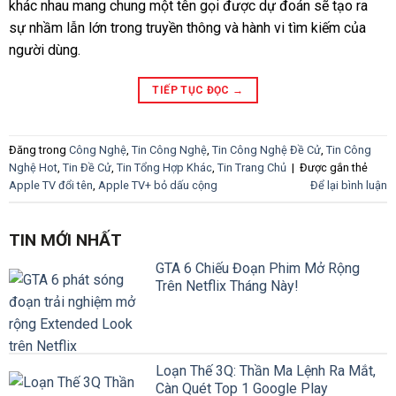
khác nhau mang chung một tên gọi được dự đoán sẽ tạo ra
sự nhầm lẫn lớn trong truyền thông và hành vi tìm kiếm của
người dùng.
TIẾP TỤC ĐỌC
→
Đăng trong
Công Nghệ
,
Tin Công Nghệ
,
Tin Công Nghệ Đề Cử
,
Tin Công
Nghệ Hot
,
Tin Đề Cử
,
Tin Tổng Hợp Khác
,
Tin Trang Chủ
|
Được gắn thẻ
Apple TV đổi tên
,
Apple TV+ bỏ dấu cộng
Để lại bình luận
TIN MỚI NHẤT
GTA 6 Chiếu Đoạn Phim Mở Rộng
Trên Netflix Tháng Này!
Loạn Thế 3Q: Thần Ma Lệnh Ra Mắt,
Càn Quét Top 1 Google Play