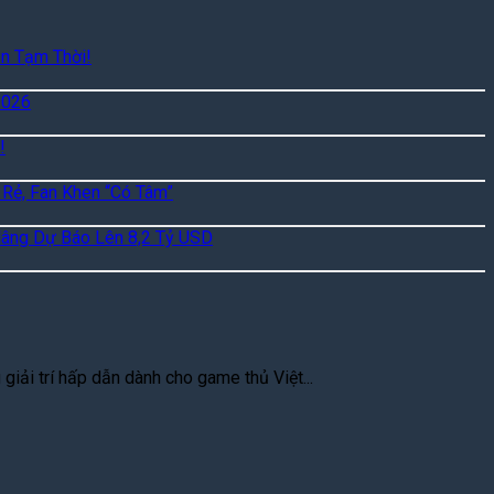
n Tạm Thời!
2026
!
 Rẻ, Fan Khen “Có Tâm”
Nâng Dự Báo Lên 8,2 Tỷ USD
iải trí hấp dẫn dành cho game thủ Việt...