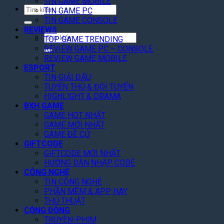
TIN GAME MOBILE
Tìm
TIN GAME PC
kiếm:
TIN GAME CONSOLE
REVIEWS
Tìm
TOP GAME TRENDING
kiếm:
REVIEW GAME PC – CONSOLE
REVIEW GAME MOBILE
ESPORT
TIN GIẢI ĐẤU
TUYỂN THỦ & ĐỘI TUYỂN
HIGHLIGHT & DRAMA
BXH GAME
GAME HOT NHẤT
GAME MỚI NHẤT
GAME ĐỀ CỬ
GIFTCODE
GIFTCODE MỚI NHẤT
HƯỚNG DẪN NHẬP CODE
CÔNG NGHỆ
TIN CÔNG NGHỆ
PHẦN MỀM & APP HAY
THỦ THUẬT
CỘNG ĐỒNG
TRUYỆN-PHIM