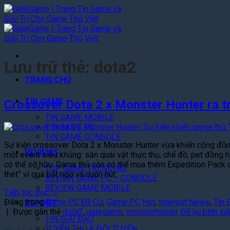
Bỏ
qua
nội
dung
Lưu trữ thẻ:
dota2
TRANG CHỦ
TIN GAME
Crossover Dota 2 x Monster Hunter ra t
TIN GAME MOBILE
TIN GAME PC
TIN GAME CONSOLE
Sự kiện crossover Dota 2 x Monster Hunter vừa khiến cộng đồng b
REVIEWS
một event siêu khủng: săn quái vật thực thụ, chế đồ, pet đồng 
có thể sở hữu. Game thủ còn có thể mua thêm Expedition Pack 
TOP GAME TRENDING
thét” vì quá bất ngờ và cuốn hút.
REVIEW GAME PC – CONSOLE
REVIEW GAME MOBILE
Tiếp tục đọc
→
Đăng trong
Game PC Đề Cử
,
Game PC Hot
,
Interest News
,
Tin 
ESPORT
|
Được gắn thẻ
dota2
,
gategame
,
monsterhunter
Để lại bình lu
TIN GIẢI ĐẤU
TUYỂN THỦ & ĐỘI TUYỂN