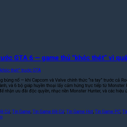
rước GTA 6 — game thủ “khóc thét” vì quá
ùng nổ — khi Capcom và Valve chính thức “ra tay” trước cả Rockst
hành, và 6 bộ giáp huyền thoại lấy cảm hứng trực tiếp từ Monster 
để nhận ưu đãi độc quyền, nhạc nền Monster Hunter, và các hiệu
Đề Cử
,
Tin Game
,
Tin Game Đề Cử
,
Tin Game Hot
,
Tin Game PC
,
Ti
ận