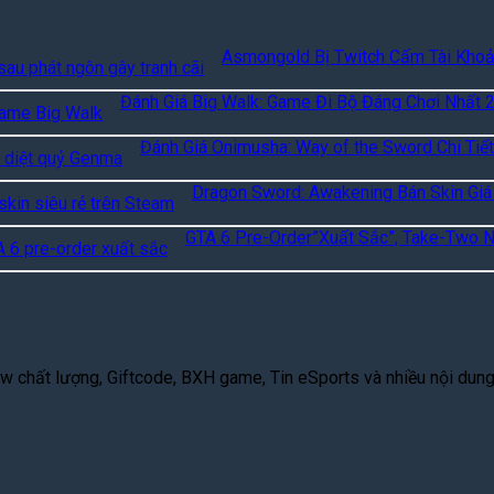
Asmongold Bị Twitch Cấm Tài Khoả
Đánh Giá Big Walk: Game Đi Bộ Đáng Chơi Nhất 
Đánh Giá Onimusha: Way of the Sword Chi Tiết
Dragon Sword: Awakening Bán Skin Giá
GTA 6 Pre-Order”Xuất Sắc”, Take-Two 
 chất lượng, Giftcode, BXH game, Tin eSports và nhiều nội dung g