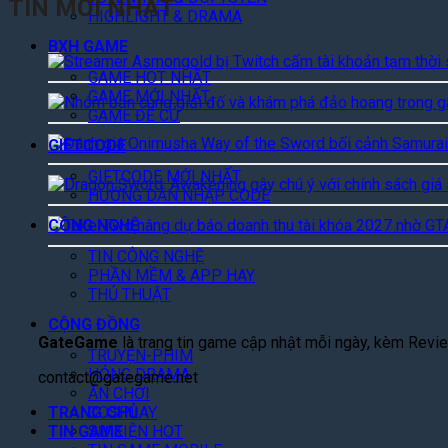
TIN MỚI NHẤT
HIGHLIGHT & DRAMA
BXH GAME
GAME HOT NHẤT
GAME MỚI NHẤT
GAME ĐỀ CỬ
GIFTCODE
GIFTCODE MỚI NHẤT
HƯỚNG DẪN NHẬP CODE
CÔNG NGHỆ
TIN CÔNG NGHỆ
PHẦN MỀM & APP HAY
THỦ THUẬT
CỘNG ĐỒNG
GateGame
là trang tin game cập nhật mỗi ngày, kèm Review
TRUYỆN-PHIM
HÓNG DRAMA
contact@gategame.net
ĂN CHƠI
TRANG CHỦ
COSPLAY
TIN GAME
SỰ KIỆN HOT