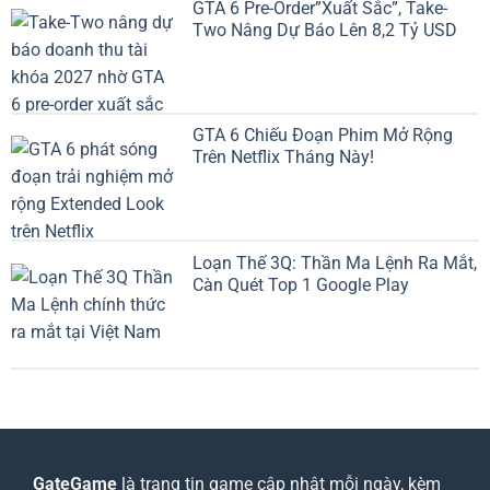
GTA 6 Pre-Order”Xuất Sắc”, Take-
Two Nâng Dự Báo Lên 8,2 Tỷ USD
GTA 6 Chiếu Đoạn Phim Mở Rộng
Trên Netflix Tháng Này!
Loạn Thế 3Q: Thần Ma Lệnh Ra Mắt,
Càn Quét Top 1 Google Play
GateGame
là trang tin game cập nhật mỗi ngày, kèm