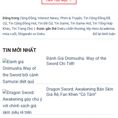
TIẾP TỤC ĐỌC
→
Đăng trong
Cộng Đồng
,
Interest News
,
Phim & Truyện
,
Tin Cộng Đồng Đề
Cử
,
Tin Cộng Đồng Hot
,
Tin Đề Cử
,
Tin Game
,
Tin Game Hot
,
Tin Tổng Hợp
Khác
,
Tin Trang Chủ
|
Được gắn thẻ
Deku chấn thương
,
My Hero Academia
mùa cuối
,
Shigaraki vs Deku
Để lại bình luận
TIN MỚI NHẤT
Đánh Giá Onimusha: Way of the
Sword Chi Tiết!
Dragon Sword: Awakening Bán Skin
Giá Rẻ, Fan Khen “Có Tâm”