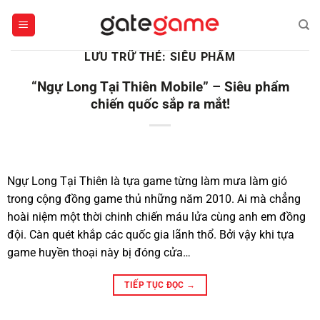
Bỏ
qua
nội
LƯU TRỮ THẺ:
SIÊU PHẨM
dung
“Ngự Long Tại Thiên Mobile” – Siêu phẩm
chiến quốc sắp ra mắt!
Ngự Long Tại Thiên là tựa game từng làm mưa làm gió
trong cộng đồng game thủ những năm 2010. Ai mà chẳng
hoài niệm một thời chinh chiến máu lửa cùng anh em đồng
đội. Càn quét khắp các quốc gia lãnh thổ. Bởi vậy khi tựa
game huyền thoại này bị đóng cửa…
TIẾP TỤC ĐỌC
→