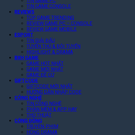
TIN GAME PC
ế
á
e
g
n
TIN GAME CONSOLE
t
R
-
T
h
REVIEWS
!
ẻ
T
r
R
TOP GAME TRENDING
,
w
ê
a
REVIEW GAME PC – CONSOLE
F
o
n
M
REVIEW GAME MOBILE
a
N
N
ắ
ESPORT
n
â
e
t
TIN GIẢI ĐẤU
K
n
t
,
TUYỂN THỦ & ĐỘI TUYỂN
h
g
f
C
HIGHLIGHT & DRAMA
e
D
l
à
BXH GAME
n
ự
i
n
GAME HOT NHẤT
“
B
x
GAME MỚI NHẤT
Q
C
á
T
GAME ĐỀ CỬ
u
ó
o
GIFTCODE
h
é
T
L
GIFTCODE MỚI NHẤT
á
t
â
HƯỚNG DẪN NHẬP CODE
ê
n
T
m
CÔNG NGHỆ
n
g
o
TIN CÔNG NGHỆ
”
8
N
p
PHẦN MỀM & APP HAY
,
à
1
THỦ THUẬT
2
y
G
CỘNG ĐỒNG
T
!
o
TRUYỆN-PHIM
ỷ
o
HÓNG DRAMA
U