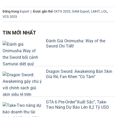
Đăng trong
Esport
|
Được gắn thẻ
CKTG 2023
,
GAM Esport
,
LMHT
,
LOL
,
VCS 2023
TIN MỚI NHẤT
Đánh Giá Onimusha: Way of the
Sword Chi Tiết!
Dragon Sword: Awakening Bán Skin
Giá Rẻ, Fan Khen “Có Tâm”
GTA 6 Pre-Order”Xuất Sắc”, Take-
Two Nâng Dự Báo Lên 8,2 Tỷ USD