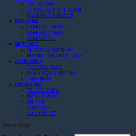
1
ặ
ả
e
TIN GIẢI ĐẤU
y
G
n
m
n
TUYỂN THỦ & ĐỘI TUYỂN
!
o
g
3
t
HIGHLIGHT & DRAMA
o
Q
0
o
BXH GAME
g
u
%
f
GAME HOT NHẤT
l
a
T
GAME MỚI NHẤT
t
e
n
o
GAME ĐỀ CỬ
h
P
V
GIFTCODE
à
e
l
ũ
GIFTCODE MỚI NHẤT
n
A
a
HƯỚNG DẪN NHẬP CODE
N
r
y
CÔNG NGHỆ
ề
c
TIN CÔNG NGHỆ
n
h
PHẦN MỀM & APP HAY
T
o
THỦ THUẬT
ả
n
CỘNG ĐỒNG
n
C
TRUYỆN-PHIM
g
h
HÓNG DRAMA
i
ĂN CHƠI
T
COSPLAY
i
SỰ KIỆN HOT
ế
t
Đăng nhập