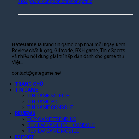
ở
M
n
y
n
R
a
h
t
h
ộ
L
B
h
G
n
ệ
á
:
i
g
n
T
W
á
T
h
h
u
H
r
R
i
k
e
GateGame
là trang tin game cập nhật mỗi ngày, kèm
ê
a
ê
o
l
Review chất lượng, Giftcode, BXH game, Tin eSports
n
M
n
n
l
và nhiều nội dung giải trí hấp dẫn dành cho game thủ
N
ắ
H
g
s
Việt...
e
t
ạ
S
l
t
,
:
a
contact@gategame.net
a
f
C
M
l
v
l
à
TRANG CHỦ
ở
e
e
i
TIN GAME
n
Đ
K
I
x
TIN GAME MOBILE
Q
ă
ỷ
I
TIN GAME PC
T
u
n
L
:
TIN GAME CONSOLE
h
é
g
ụ
J
REVIEWS
á
t
K
c
u
TOP GAME TRENDING
n
T
ý
,
d
REVIEW GAME PC – CONSOLE
g
o
,
G
g
REVIEW GAME MOBILE
N
p
T
i
m
ESPORT
à