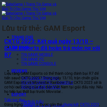
Bỏ
qua
nội
dung
Lưu trữ thẻ:
GAM Esport
TRANG CHỦ
CKTG 2023: Kết quả ngày 13/10 –
GAM Esports đã hoàn trả món nợ với
TIN GAME
R7
TIN GAME MOBILE
TIN GAME PC
TIN GAME CONSOLE
REVIEWS
Liệu rằng GAM Esports có thể thành công đánh bại R7 để
tiến sau ở CKTG 2023? Trong ngày 13/10, trận chiến giữa
TOP GAME TRENDING
GAM Esports và Moviestar Rainbow 7 tại CKTG 2023 sẽ là
REVIEW GAME PC – CONSOLE
cơ hội cuối cùng của đại diện Việt Nam tại giải đấu này. Nếu
REVIEW GAME MOBILE
họ tiếp tục thất bại trước Movistar…
ESPORT
Tiếp tục đọc
→
TIN GIẢI ĐẤU
Đăng trong
Esport
|
Được gắn thẻ
chung kết
,
CKTG 2023
,
TUYỂN THỦ & ĐỘI TUYỂN