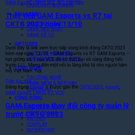
GAM Esport
,
LMHT
,
LOL
,
R7
,
Việt nam
HIGHLIGHT & DRAMA
BXH GAME
Trực tiếp GAM Esports vs R7 tại
CKTG 2023 ngày 13/10
GAME HOT NHẤT
GAME MỚI NHẤT
GAME ĐỀ CỬ
GIFTCODE
Dưới đây là link xem trực tiếp vòng khởi động CKTG 2023
GIFTCODE MỚI NHẤT
hôm nay ngày 13/10 – GAM Esports vs R7. GAM Esports –
HƯỚNG DẪN NHẬP CODE
hạt giống số 1 của VCS đã có thất bại vô cùng đáng tiếc
trước LLL. Mang đến một nỗi lo lắng khó tả cho người hâm
CÔNG NGHỆ
mộ Việt Nam. Tuy…
TIN CÔNG NGHỆ
Tiếp tục đọc
→
PHẦN MỀM & APP HAY
Đăng trong
Esport
|
Được gắn thẻ
CKTG 2023
,
esport
,
THỦ THUẬT
GAM Esport
,
LMHT
,
R7
,
VCS
CỘNG ĐỒNG
GAM Esports thay đổi công ty quản lý
TRUYỆN-PHIM
trước CKTG 2023
HÓNG DRAMA
ĂN CHƠI
COSPLAY
SỰ KIỆN HOT