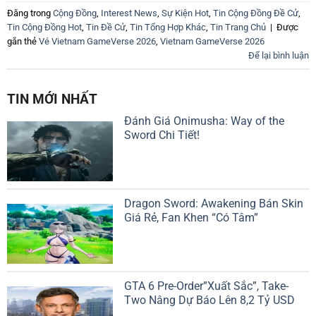
Đăng trong
Cộng Đồng
,
Interest News
,
Sự Kiện Hot
,
Tin Cộng Đồng Đề Cử
,
Tin Cộng Đồng Hot
,
Tin Đề Cử
,
Tin Tổng Hợp Khác
,
Tin Trang Chủ
|
Được
gắn thẻ
Vé Vietnam GameVerse 2026
,
Vietnam GameVerse 2026
Để lại bình luận
TIN MỚI NHẤT
Đánh Giá Onimusha: Way of the
Sword Chi Tiết!
Dragon Sword: Awakening Bán Skin
Giá Rẻ, Fan Khen “Có Tâm”
GTA 6 Pre-Order”Xuất Sắc”, Take-
Two Nâng Dự Báo Lên 8,2 Tỷ USD