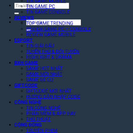
TIN GAME MOBILE
Tìm
TIN GAME PC
kiếm:
TIN GAME CONSOLE
REVIEWS
Tìm
TOP GAME TRENDING
kiếm:
REVIEW GAME PC – CONSOLE
REVIEW GAME MOBILE
ESPORT
TIN GIẢI ĐẤU
TUYỂN THỦ & ĐỘI TUYỂN
HIGHLIGHT & DRAMA
BXH GAME
GAME HOT NHẤT
GAME MỚI NHẤT
GAME ĐỀ CỬ
GIFTCODE
GIFTCODE MỚI NHẤT
HƯỚNG DẪN NHẬP CODE
CÔNG NGHỆ
TIN CÔNG NGHỆ
PHẦN MỀM & APP HAY
THỦ THUẬT
CỘNG ĐỒNG
TRUYỆN-PHIM