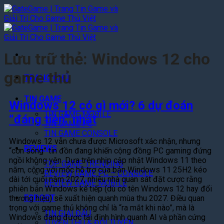
Bỏ
qua
nội
dung
Lưu trữ thẻ:
Windows 12 cho
game thủ
TRANG CHỦ
TIN GAME
Windows 12 có gì mới? 6 dự đoán
TIN GAME MOBILE
“đáng tiền” nhất
TIN GAME PC
TIN GAME CONSOLE
Windows 12 vẫn chưa được Microsoft xác nhận, nhưng
REVIEWS
“cơn sóng” tin đồn đang khiến cộng đồng PC gaming đứng
ngồi không yên. Dựa trên nhịp cập nhật Windows 11 theo
TOP GAME TRENDING
năm, cộng với mốc hỗ trợ của bản Windows 11 25H2 kéo
REVIEW GAME PC – CONSOLE
dài tới cuối năm 2027, nhiều nhà quan sát đặt cược rằng
REVIEW GAME MOBILE
phiên bản Windows kế tiếp (dù có tên Windows 12 hay đổi
ESPORT
thương hiệu) sẽ xuất hiện quanh mùa thu 2027. Điều quan
trọng với game thủ không chỉ là “ra mắt khi nào”, mà là
TIN GIẢI ĐẤU
Windows đang được tái định hình quanh AI và phần cứng
TUYỂN THỦ & ĐỘI TUYỂN