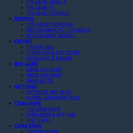
x
TIN GAME MOBILE
Q
ă
ỷ
I
TIN GAME PC
T
u
n
L
:
TIN GAME CONSOLE
h
é
g
ụ
J
REVIEWS
á
t
K
c
u
TOP GAME TRENDING
n
T
ý
,
d
REVIEW GAME PC – CONSOLE
g
o
,
G
g
REVIEW GAME MOBILE
N
p
T
i
m
ESPORT
à
1
ặ
ả
e
TIN GIẢI ĐẤU
y
G
n
m
n
TUYỂN THỦ & ĐỘI TUYỂN
!
o
g
3
t
HIGHLIGHT & DRAMA
o
Q
0
o
BXH GAME
g
u
%
f
GAME HOT NHẤT
l
a
T
GAME MỚI NHẤT
t
e
n
o
GAME ĐỀ CỬ
h
P
V
GIFTCODE
à
e
l
ũ
GIFTCODE MỚI NHẤT
n
A
a
HƯỚNG DẪN NHẬP CODE
N
r
y
CÔNG NGHỆ
ề
c
TIN CÔNG NGHỆ
n
h
PHẦN MỀM & APP HAY
T
o
THỦ THUẬT
ả
n
CỘNG ĐỒNG
n
C
TRUYỆN-PHIM