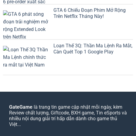
GTA 6 Chiếu Đoạn Phim Mở Rộng
Trên Netflix Tháng Này!
Loạn Thế 3Q: Thần Ma Lệnh Ra Mắt,
Càn Quét Top 1 Google Play
GateGame
là trang tin game cập nhật mỗi ngày, kèm
Review chất lượng, Giftcode, BXH game, Tin eSports và
nhiều nội dung giải trí hấp dẫn dành cho game thủ
Việt...