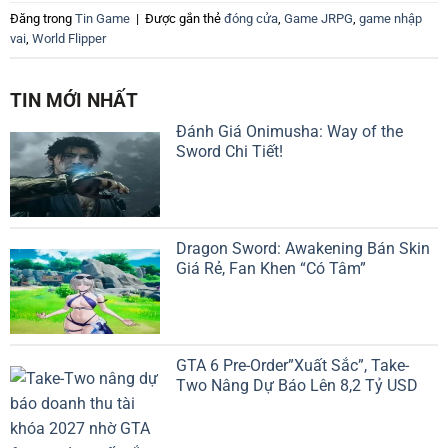
Đăng trong
Tin Game
|
Được gắn thẻ
đóng cửa
,
Game JRPG
,
game nhập
vai
,
World Flipper
TIN MỚI NHẤT
Đánh Giá Onimusha: Way of the
Sword Chi Tiết!
Dragon Sword: Awakening Bán Skin
Giá Rẻ, Fan Khen “Có Tâm”
GTA 6 Pre-Order”Xuất Sắc”, Take-
Two Nâng Dự Báo Lên 8,2 Tỷ USD