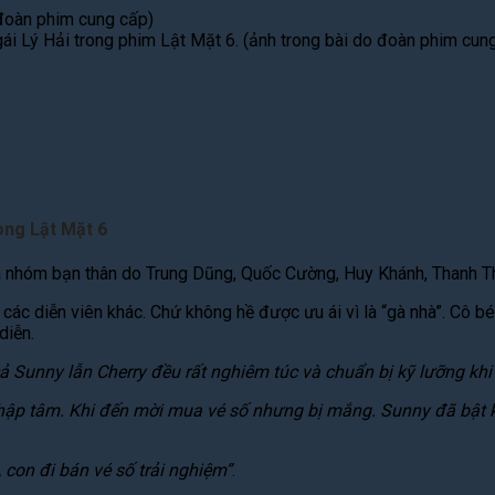
ái Lý Hải trong phim Lật Mặt 6. (ảnh trong bài do đoàn phim cun
ong Lật Mặt 6
ủa nhóm bạn thân do Trung Dũng, Quốc Cường, Huy Khánh, Thanh Th
ư các diễn viên khác. Chứ không hề được ưu ái vì là “gà nhà”. Cô 
diễn.
ả Sunny lẫn Cherry đều rất nghiêm túc và chuẩn bị kỹ lưỡng khi
hập tâm. Khi đến mời mua vé số nhưng bị mắng. Sunny đã bật khó
 con đi bán vé số trải nghiệm”
.