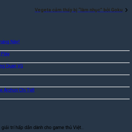
Vegeta cảm thấy bị “làm nhục” bởi Goku
háng Này!
 Play
ặng Quan Vũ
e Archon Chi Tiết
iải trí hấp dẫn dành cho game thủ Việt...