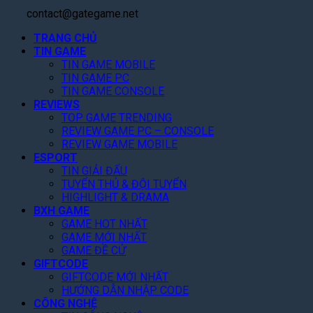
contact@gategame.net
TRANG CHỦ
TIN GAME
TIN GAME MOBILE
TIN GAME PC
TIN GAME CONSOLE
REVIEWS
TOP GAME TRENDING
REVIEW GAME PC – CONSOLE
REVIEW GAME MOBILE
ESPORT
TIN GIẢI ĐẤU
TUYỂN THỦ & ĐỘI TUYỂN
HIGHLIGHT & DRAMA
BXH GAME
GAME HOT NHẤT
GAME MỚI NHẤT
GAME ĐỀ CỬ
GIFTCODE
GIFTCODE MỚI NHẤT
HƯỚNG DẪN NHẬP CODE
CÔNG NGHỆ