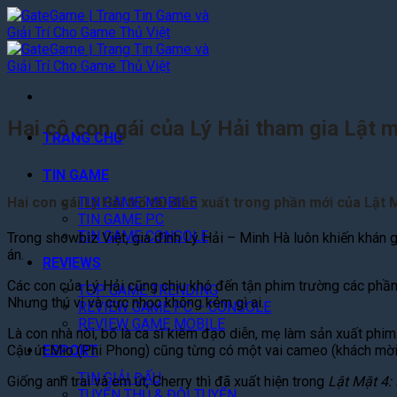
Bỏ
qua
nội
dung
Hai cô con gái của Lý Hải tham gia Lật m
TRANG CHỦ
TIN GAME
Hai con gái Lý Hải trổ tài diễn xuất trong phần mới của Lật
TIN GAME MOBILE
TIN GAME PC
TIN GAME CONSOLE
Trong showbiz Việt, gia đình Lý Hải – Minh Hà luôn khiến khán 
án.
REVIEWS
Các con của Lý Hải cũng chịu khó đến tận phim trường các phầ
TOP GAME TRENDING
Nhưng thú vị và cực nhọc không kém gì ai.
REVIEW GAME PC – CONSOLE
REVIEW GAME MOBILE
Là con nhà nòi, bố là ca sĩ kiêm đạo diễn, mẹ làm sản xuất phi
ESPORT
Cậu út Mio (Phi Phong) cũng từng có một vai cameo (khách mời
TIN GIẢI ĐẤU
Giống anh trai và em út, Cherry thì đã xuất hiện trong
Lật Mặt 4:
TUYỂN THỦ & ĐỘI TUYỂN