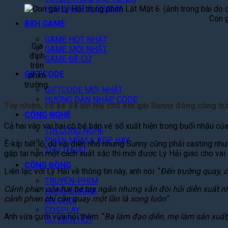
HIGHLIGHT & DRAMA
Con g
BXH GAME
GAME HOT NHẤT
Gia
GAME MỚI NHẤT
đình
GAME ĐỀ CỬ
trên
GIFTCODE
phim
trường.
GIFTCODE MỚI NHẤT
HƯỚNG DẪN NHẬP CODE
Tuy nhiên, cô bé đã xin mẹ cho em gái Sunny đóng cùng tr
CÔNG NGHỆ
Cả hai vào vai hai cô bé bán vé số xuất hiện trong buổi nhậu c
TIN CÔNG NGHỆ
PHẦN MỀM & APP HAY
Ê-kíp tiết lộ, dù vai diễn nhỏ nhưng Sunny cũng phải casting nh
THỦ THUẬT
gặp tai nạn một cách xuất sắc thì mới được Lý Hải giao cho vai 
CỘNG ĐỒNG
Liên lạc với Lý Hải về thông tin này, anh nói: “
Đến trường quay, c
TRUYỆN-PHIM
Cảnh phim của hai bé tuy ngắn nhưng vẫn đòi hỏi diễn xuất n
HÓNG DRAMA
cảnh phim chỉ cần quay một lần là xong luôn”
.
ĂN CHƠI
COSPLAY
Anh vừa cười vừa nói thêm: “
Ba làm đạo diễn, mẹ làm sản xuất,
SỰ KIỆN HOT