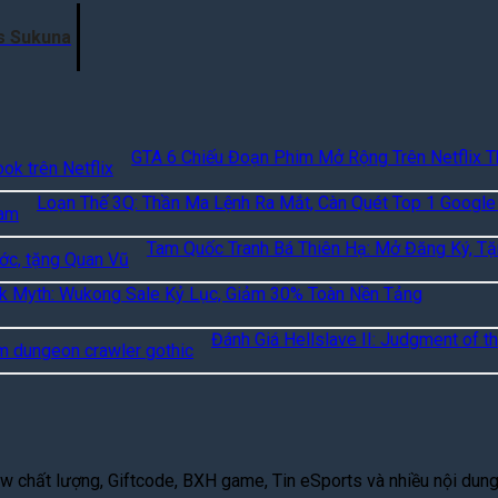
vs Sukuna
GTA 6 Chiếu Đoạn Phim Mở Rộng Trên Netflix T
Loạn Thế 3Q: Thần Ma Lệnh Ra Mắt, Càn Quét Top 1 Google
Tam Quốc Tranh Bá Thiên Hạ: Mở Đăng Ký, T
k Myth: Wukong Sale Kỷ Lục, Giảm 30% Toàn Nền Tảng
Đánh Giá Hellslave II: Judgment of th
 chất lượng, Giftcode, BXH game, Tin eSports và nhiều nội dung g