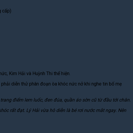
g cấp)
ức, Kim Hải và Huỳnh Thi thể hiện.
bé phải diễn thử phân đoạn òa khóc nức nở khi nghe tin bố mẹ
 trang điểm lem luốc, đen đúa, quần áo sờn cũ từ đầu tới chân.
c rất đạt. Lý Hải vừa hô diễn là bé rơi nước mắt ngay. Nên