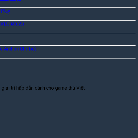
 Play
ặng Quan Vũ
e Archon Chi Tiết
iải trí hấp dẫn dành cho game thủ Việt...