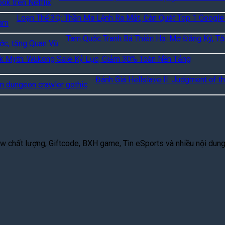
Loạn Thế 3Q: Thần Ma Lệnh Ra Mắt, Càn Quét Top 1 Google
Tam Quốc Tranh Bá Thiên Hạ: Mở Đăng Ký, T
k Myth: Wukong Sale Kỷ Lục, Giảm 30% Toàn Nền Tảng
Đánh Giá Hellslave II: Judgment of th
 chất lượng, Giftcode, BXH game, Tin eSports và nhiều nội dung g