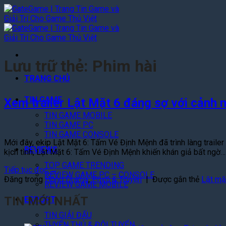
Bỏ
qua
nội
dung
Lưu trữ thẻ:
Phim hài
TRANG CHỦ
TIN GAME
Xem trailer Lật Mặt 6 đáng sợ với cảnh 
TIN GAME MOBILE
TIN GAME PC
TIN GAME CONSOLE
Mới đây, ekip Lật Mặt 6: Tấm Vé Định Mệnh đã trình làng trailer c
REVIEWS
kịch tình, Lật Mặt 6: Tấm Vé Định Mệnh khiến khán giả bất ngờ…
TOP GAME TRENDING
Tiếp tục đọc
→
REVIEW GAME PC – CONSOLE
Đăng trong
Hóng Drama
,
Phim & Truyện
|
Được gắn thẻ
Lật mặ
REVIEW GAME MOBILE
TIN MỚI NHẤT
ESPORT
TIN GIẢI ĐẤU
TUYỂN THỦ & ĐỘI TUYỂN