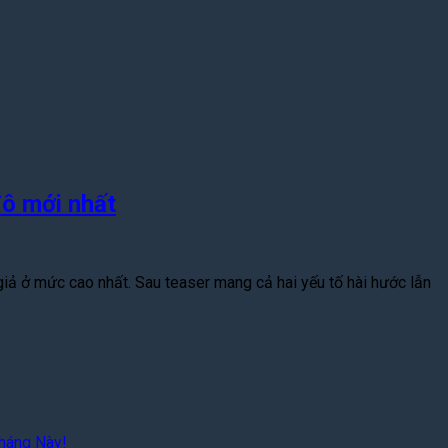
đô mới nhất
n giả ở mức cao nhất. Sau teaser mang cả hai yếu tố hài hước lẫn
háng Này!