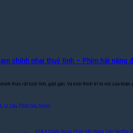
nam chính nhai thuỷ tinh – Phim hài nặng 
hính thức rất kịch tính, giật gân. Và kích thích trí tò mò của khá
t
,
Lý Hải
,
Phim hài
,
trailer
GTA 6 Chiếu Đoạn Phim Mở Rộng Trên Netflix T