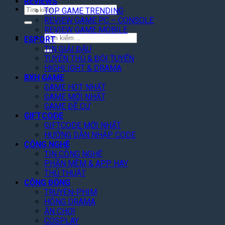
REVIEWS
Tìm
TOP GAME TRENDING
kiếm:
REVIEW GAME PC – CONSOLE
REVIEW GAME MOBILE
Tìm
ESPORT
kiếm:
TIN GIẢI ĐẤU
TUYỂN THỦ & ĐỘI TUYỂN
HIGHLIGHT & DRAMA
BXH GAME
GAME HOT NHẤT
GAME MỚI NHẤT
GAME ĐỀ CỬ
GIFTCODE
GIFTCODE MỚI NHẤT
HƯỚNG DẪN NHẬP CODE
CÔNG NGHỆ
TIN CÔNG NGHỆ
PHẦN MỀM & APP HAY
THỦ THUẬT
CỘNG ĐỒNG
TRUYỆN-PHIM
HÓNG DRAMA
ĂN CHƠI
COSPLAY