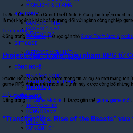
HIGHLIGHT & DRAMA
BXH GAME
Trailer đầu tiên của Grand Theft Auto 6 đang lan truyền mạnh mẽ
là một khoảnh khắc hoành tráng đối với ngành công nghiệp game
GAME HOT NHẤT
GAME MỚI NHẤT
Tiếp tục đọc
→
GAME ĐỀ CỬ
Đăng trong
Tin Game
|
Được gắn thẻ
Grand Theft Auto 6
,
rocks
GIFTCODE
GIFTCODE MỚI NHẤT
Project Star: Trailer siêu phẩm RPG từ
HƯỚNG DẪN NHẬP CODE
CÔNG NGHỆ
TIN CÔNG NGHỆ
Studio Bside vừa tiết lộ thêm thông tin về dự án mới mang tên “P
PHẦN MỀM & APP HAY
game RPG Anime trên mobile. Dự án này được công bố những h
THỦ THUẬT
Tiếp tục đọc
→
CỘNG ĐỒNG
Đăng trong
Tin Game Mobile
|
Được gắn thẻ
game
,
game mới
,
TRUYỆN-PHIM
HÓNG DRAMA
ĂN CHƠI
“Transformers: Rise of the Beasts” vừa t
COSPLAY
SỰ KIỆN HOT