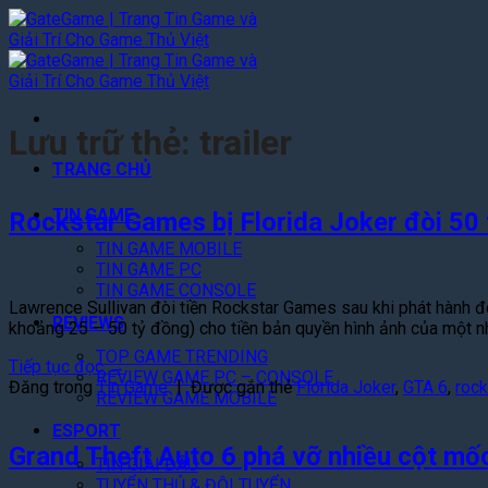
Bỏ
qua
nội
dung
Lưu trữ thẻ:
trailer
TRANG CHỦ
TIN GAME
Rockstar Games bị Florida Joker đòi 50 
TIN GAME MOBILE
TIN GAME PC
TIN GAME CONSOLE
Lawrence Sullivan đòi tiền Rockstar Games sau khi phát hành đ
REVIEWS
khoảng 25 – 50 tỷ đồng) cho tiền bản quyền hình ảnh của một n
TOP GAME TRENDING
Tiếp tục đọc
→
REVIEW GAME PC – CONSOLE
Đăng trong
Tin Game
|
Được gắn thẻ
Florida Joker
,
GTA 6
,
roc
REVIEW GAME MOBILE
ESPORT
Grand Theft Auto 6 phá vỡ nhiều cột mố
TIN GIẢI ĐẤU
TUYỂN THỦ & ĐỘI TUYỂN