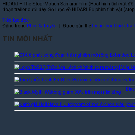
HIDARI – The Stop-Motion Samurai Film (Hoạt hình tĩnh vật đề 
đoạn trailer dưới đây. Sơ lược về HIDARI Bộ phim tĩnh vật (sto
Tiếp tục đọc
→
Đăng trong
Phim & Truyện
|
Được gắn thẻ
hidari
,
hoạt hình
,
trai
TIN MỚI NHẤT
Blac