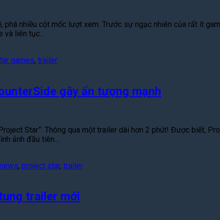
, phá nhiều cột mốc lượt xem. Trước sự ngạc nhiên của rất ít game
 và liên tục…
tar games
,
trailer
 CounterSide gây ấn tượng mạnh
roject Star”. Thông qua một trailer dài hơn 2 phút! Được biết, Pr
ình ảnh đầu tiên…
news
,
project star
,
trailer
ung trailer mới