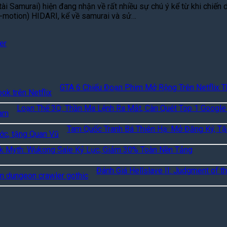
tài Samurai) hiện đang nhận về rất nhiều sự chú ý kể từ khi chi
p-motion) HIDARI, kể về samurai và sử…
ler
GTA 6 Chiếu Đoạn Phim Mở Rộng Trên Netflix T
Loạn Thế 3Q: Thần Ma Lệnh Ra Mắt, Càn Quét Top 1 Google
Tam Quốc Tranh Bá Thiên Hạ: Mở Đăng Ký, T
k Myth: Wukong Sale Kỷ Lục, Giảm 30% Toàn Nền Tảng
Đánh Giá Hellslave II: Judgment of th