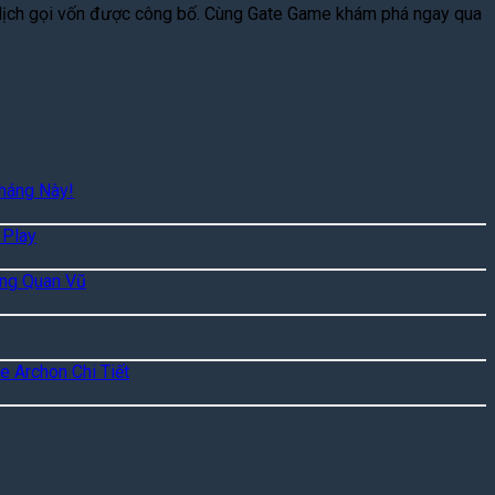
ến dịch gọi vốn được công bố. Cùng Gate Game khám phá ngay qua
háng Này!
 Play
ặng Quan Vũ
e Archon Chi Tiết