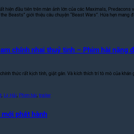
ất hiện đầu tiên trên màn ảnh lớn của các Maximals, Predacons 
 the Beasts” giới thiệu câu chuyện “Beast Wars”. Hứa hẹn mang 
nam chính nhai thuỷ tinh – Phim hài nặng 
hính thức rất kịch tính, giật gân. Và kích thích trí tò mò của khá
t
,
Lý Hải
,
Phim hài
,
trailer
a mới phát hành