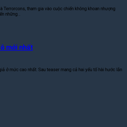
và Terrorcons, tham gia vào cuộc chiến không khoan nhượng
đến những…
đô mới nhất
n giả ở mức cao nhất. Sau teaser mang cả hai yếu tố hài hước lẫn