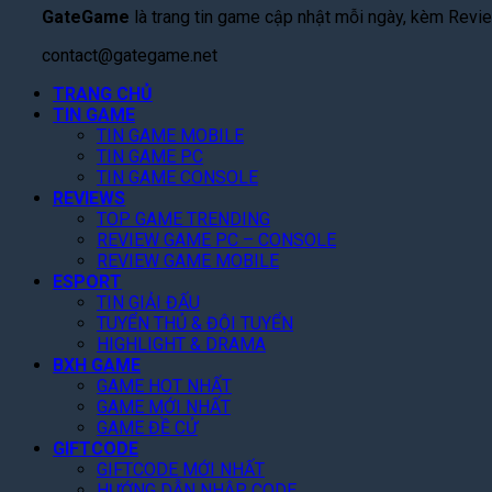
GateGame
là trang tin game cập nhật mỗi ngày, kèm Review
contact@gategame.net
TRANG CHỦ
TIN GAME
TIN GAME MOBILE
TIN GAME PC
TIN GAME CONSOLE
REVIEWS
TOP GAME TRENDING
REVIEW GAME PC – CONSOLE
REVIEW GAME MOBILE
ESPORT
TIN GIẢI ĐẤU
TUYỂN THỦ & ĐỘI TUYỂN
HIGHLIGHT & DRAMA
BXH GAME
GAME HOT NHẤT
GAME MỚI NHẤT
GAME ĐỀ CỬ
GIFTCODE
GIFTCODE MỚI NHẤT
HƯỚNG DẪN NHẬP CODE