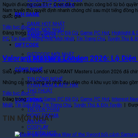
Người đi rừng của T1 – Oner đã chính thức công bố từ bỏ quyề
HIGHLIGHT & DRAMA
Nam tuyển thủ quyết định nhanh chóng chỉ sau một tiếng đồng h
BXH GAME
quốc gia.
GAME HOT NHẤT
Tiếp tục đọc
→
GAME MỚI NHẤT
Đăng trong
Esport
,
Game PC Đề Cử
,
Game PC Hot
,
Highlight &
GAME ĐỀ CỬ
PC
,
Tin Game Tổng Hợp Mới Nhất
,
Tin Trang Chủ
,
Tuyển Thủ & Đ
GIFTCODE
GIFTCODE MỚI NHẤT
Valorant Masters London 2026: Lộ Diện
HƯỚNG DẪN NHẬP CODE
CÔNG NGHỆ
Siêu giải đấu quốc tế VALORANT Masters London 2026 đã chính 
TIN CÔNG NGHỆ
Những cái tên sừng sỏ nhất đại diện cho 4 khu vực lớn bao gồm
PHẦN MỀM & APP HAY
THỦ THUẬT
Tiếp tục đọc
→
Đăng trong
Esport
,
Game PC Đề Cử
,
Game PC Hot
,
Interest Ne
CỘNG ĐỒNG
Nhất
,
Tin Giải đấu
,
Tin Trang Chủ
,
Tuyển Thủ & Đội Tuyển
|
Đượ
TRUYỆN-PHIM
HÓNG DRAMA
TIN MỚI NHẤT
ĂN CHƠI
COSPLAY
SỰ KIỆN HOT