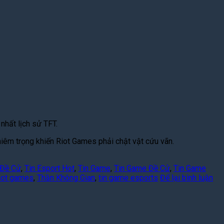
nhất lịch sử TFT.
hiêm trọng khiến Riot Games phải chật vật cứu vãn.
 Đề Cử
,
Tin Esport Hot
,
Tin Game
,
Tin Game Đề Cử
,
Tin Game
iot games
,
Thần Không Gian
,
tin game esports
Để lại bình luận