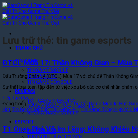
Bỏ
qua
nội
dung
Lưu trữ thẻ:
tin game esports
TRANG CHỦ
TIN GAME
ĐTCL Mùa 17: Thần Không Gian – Mùa T
TIN GAME MOBILE
TIN GAME PC
Đấu Trường Chân Lý (ĐTCL) Mùa 17 với chủ đề Thần Không Gian đa
TIN GAME CONSOLE
Sự thất bại toàn tập đến từ việc xóa bỏ các cơ chế nhân phẩm cố
REVIEWS
Tiếp tục đọc
→
TOP GAME TRENDING
Đăng trong
Esport
,
Game Mobile Đề Cử
,
Game Mobile Hot
,
Gam
REVIEW GAME PC – CONSOLE
Hot
,
Tin Game Mobile
,
Tin Game PC
,
Tin Game Tổng Hợp Mới N
REVIEW GAME MOBILE
ESPORT
T1 Oner Phá Vỡ Im Lặng: Không Khiếu N
TIN GIẢI ĐẤU
TUYỂN THỦ & ĐỘI TUYỂN