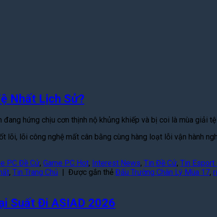
ệ Nhất Lịch Sử?
ng hứng chịu cơn thịnh nộ khủng khiếp và bị coi là mùa giải tệ 
t lõi, lõi công nghệ mất cân bằng cùng hàng loạt lỗi vận hành ng
e PC Đề Cử
,
Game PC Hot
,
Interest News
,
Tin Đề Cử
,
Tin Esport
hất
,
Tin Trang Chủ
|
Được gắn thẻ
Đấu Trường Chân Lý Mùa 17
,
r
ại Suất Đi ASIAD 2026