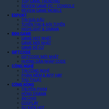
TOP GAME TRENDING
REVIEW GAME PC – CONSOLE
REVIEW GAME MOBILE
ESPORT
TIN GIẢI ĐẤU
TUYỂN THỦ & ĐỘI TUYỂN
HIGHLIGHT & DRAMA
BXH GAME
GAME HOT NHẤT
GAME MỚI NHẤT
GAME ĐỀ CỬ
GIFTCODE
GIFTCODE MỚI NHẤT
HƯỚNG DẪN NHẬP CODE
CÔNG NGHỆ
TIN CÔNG NGHỆ
PHẦN MỀM & APP HAY
THỦ THUẬT
CỘNG ĐỒNG
TRUYỆN-PHIM
HÓNG DRAMA
ĂN CHƠI
COSPLAY
SỰ KIỆN HOT