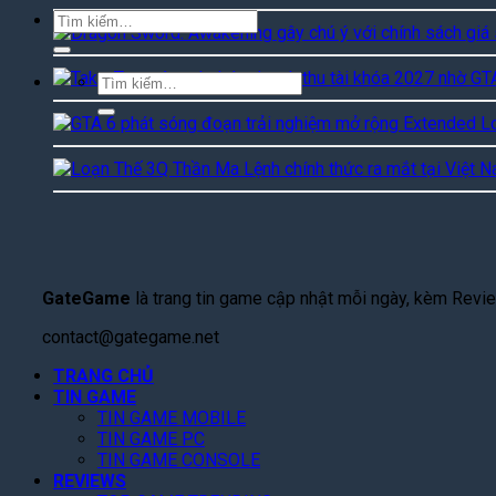
Tìm
kiếm:
Tìm
kiếm:
GateGame
là trang tin game cập nhật mỗi ngày, kèm Review
contact@gategame.net
TRANG CHỦ
TIN GAME
TIN GAME MOBILE
TIN GAME PC
TIN GAME CONSOLE
REVIEWS