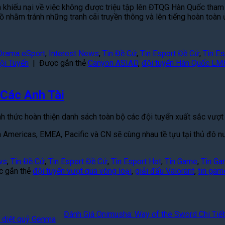
n khiếu nại về việc không được triệu tập lên ĐTQG Hàn Quốc tha
ồ nhằm tránh những tranh cãi truyền thông và lên tiếng hoàn toà
 Drama eSport
,
Interest News
,
Tin Đề Cử
,
Tin Esport Đề Cử
,
Tin Es
ội Tuyển
|
Được gắn thẻ
Canyon ASIAD
,
đội tuyển Hàn Quốc LM
 Các Anh Tài
thức hoàn thiện danh sách toàn bộ các đội tuyển xuất sắc vượt 
 Americas, EMEA, Pacific và CN sẽ cùng nhau tề tựu tại thủ đô nư
ws
,
Tin Đề Cử
,
Tin Esport Đề Cử
,
Tin Esport Hot
,
Tin Game
,
Tin Ga
c gắn thẻ
đội tuyển vượt qua vòng loại
,
giải đấu Valorant
,
tin gam
Đánh Giá Onimusha: Way of the Sword Chi Tiết