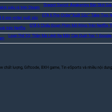
Dragon Sword: Awakening Bán Skin Giá
GTA 6 Pre-Order”Xuất Sắc”, Take-Two 
GTA 6 Chiếu Đoạn Phim Mở Rộng Trên Netflix T
Loạn Thế 3Q: Thần Ma Lệnh Ra Mắt, Càn Quét Top 1 Google
 chất lượng, Giftcode, BXH game, Tin eSports và nhiều nội dung g