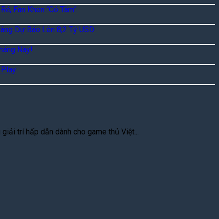
 Rẻ, Fan Khen “Có Tâm”
Nâng Dự Báo Lên 8,2 Tỷ USD
háng Này!
 Play
iải trí hấp dẫn dành cho game thủ Việt...