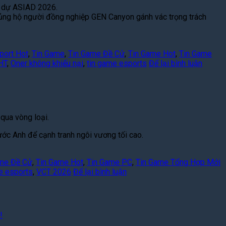
m dự ASIAD 2026.
n ủng hộ người đồng nghiệp GEN Canyon gánh vác trọng trách
port Hot
,
Tin Game
,
Tin Game Đề Cử
,
Tin Game Hot
,
Tin Game
HT
,
Oner không khiếu nại
,
tin game esports
Để lại bình luận
qua vòng loại.
ớc Anh để cạnh tranh ngôi vương tối cao.
me Đề Cử
,
Tin Game Hot
,
Tin Game PC
,
Tin Game Tổng Hợp Mới
e esports
,
VCT 2026
Để lại bình luận
!