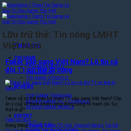
Bỏ
qua
nội
dung
Lưu trữ thẻ:
Tin nóng LMHT
Việt Nam
TRANG CHỦ
TIN GAME
Faker sắp sang Việt Nam? Lộ tin cả
TIN GAME MOBILE
đội T1 có thể đi cùng
TIN GAME PC
TIN GAME CONSOLE
REVIEWS
TOP GAME TRENDING
Faker và có thể toàn bộ team T1 sắp sang Việt Nam? Clip
REVIEW GAME PC – CONSOLE
ẩn ý của VPBank khiến cộng đồng bùng nổ tranh cãi. Sự
REVIEW GAME MOBILE
thật là gì?
ESPORT
Tiếp tục đọc
→
TIN GIẢI ĐẤU
Đăng trong
Esport
,
Game PC Hot
,
Interest News
,
Tin Đề
TUYỂN THỦ & ĐỘI TUYỂN
Cử
,
Tin Esport Đề Cử
,
Tin Esport Hot
,
Tin Game
,
Tin Game