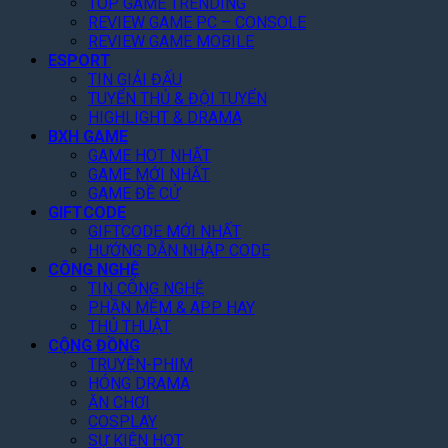
TOP GAME TRENDING
ấ
C
k
”
REVIEW GAME PC – CONSOLE
t
h
i
,
REVIEW GAME MOBILE
2
i
n
T
ESPORT
0
T
G
a
TIN GIẢI ĐẤU
2
i
i
k
TUYỂN THỦ & ĐỘI TUYỂN
6
ế
á
e
HIGHLIGHT & DRAMA
t
R
-
BXH GAME
!
ẻ
T
GAME HOT NHẤT
,
GAME MỚI NHẤT
w
F
GAME ĐỀ CỬ
o
GIFTCODE
a
N
GIFTCODE MỚI NHẤT
n
â
HƯỚNG DẪN NHẬP CODE
K
n
CÔNG NGHỆ
h
g
TIN CÔNG NGHỆ
e
D
PHẦN MỀM & APP HAY
n
ự
THỦ THUẬT
“
B
CỘNG ĐỒNG
C
á
TRUYỆN-PHIM
ó
o
HÓNG DRAMA
T
L
ĂN CHƠI
â
ê
COSPLAY
m
n
SỰ KIỆN HOT